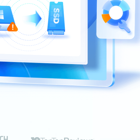
推薦朋友
Video Downloader
邀請好友，賺取獎勵
下載線上影片/音樂
EaseUS VoiceWave
即時變聲
EaseUS VideoKit
多功能影片工具
AI 工具
(線上) Vocal Remover
線上刪除人聲
MakeMyAudio
錄音和轉檔