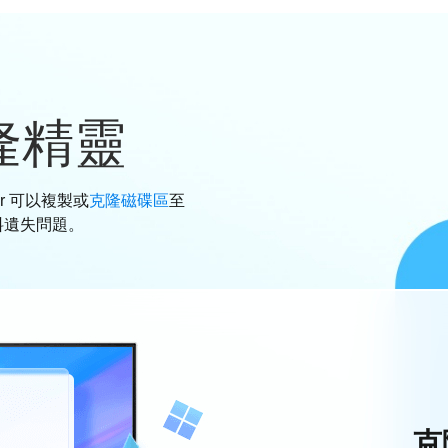
隆精靈
er 可以複製或
克隆磁碟區
至
資料遺失問題。
克