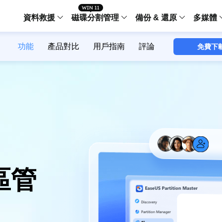
資料救援
磁碟分割管理
備份 & 還原
多媒體
功能
產品對比
用戶指南
評論
免費下
傳輸軟體
Data Recovery Wizard
Partition Master Windo
Todo PCTra
Todo 
Windows 資料救援
Windows 磁碟分割管理工
電腦之間傳輸
個人備
檔案管理
Data Recovery Wizard for Mac
Partition Master Mac
MobiMover
Todo 
Mac 資料救援
Mac 磁碟分割管理工具
傳輸 IPhone
工作站
iPhone 工具軟體
中央控管
更多產品軟體
MobiSaver (IOS & Android)
Disk Copy
AppMove
手機資料救援
磁碟克隆工具
電腦之間轉移
Centr
集中管
Partition Recovery
ChatTrans
還原丢失的磁區
WhatsApp 
區管
Syste
智能 W
Fixo
OS2Go
AI-Powered
Windows T
修復影片、照片和檔案