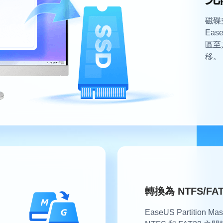
磁碟
Eas
區至
移。
轉換為 NTFS/FAT
EaseUS Partition 