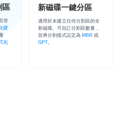
割區
新磁碟一鍵分區
割區管
適用於未建立任何分割區的全
化硬
新磁碟。可自訂分割區數量，
撤
並將分割樣式設定為
MBR
或
式化
GPT
。