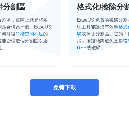
併分割區
格式化/擦除分
分割區，實際上就是將兩
EaseUS 免費的磁碟分
區合併為一個。EaseUS
理工具能讓您有效地
格式
如何修復
C 槽空間不足
的
碟
或擦除分割區。它的「
並能管理數個分割區以避
消」按鈕能夠避免直接
格
亂。
USB
或磁碟。
免費下載