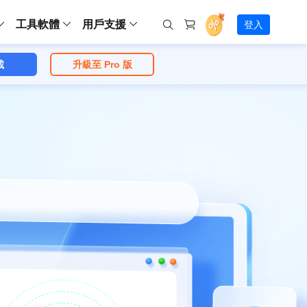
工具軟體
用戶支援
登入
載
升級至 Pro 版
螢幕錄影
ws
ns
Backup
支援中心
Partition Master Free
Todo PCTrans
iPhone Data Transfer
Todo Backup Free
Free
Free
RecExperts Wind
Windows
Mac
IOS
電腦
電腦
具
資料
份還原方案
指南/激活碼/連絡方式
RecExperts
Partition Master Pro
Todo PCTrans
iPhone Data Transfer
Todo Backup Home
Pro
Pro
RecExperts Mac
Data Recovery Free
Data Recovery Free
Data Recovery Free
影片修復
Video Downloade
錄影片/音樂/網路攝影機畫面
Backup Enterprise
下載中心
Partition Master Enterprise
Todo Backup Mac
Data Recovery Pro
Data Recovery Pro
Data Recovery Pro
照片修復
Video Downloade
 資料
和伺服器備份解決方案
下載並安裝軟體
ScreenShot
Partition Master 版本對比
Data Recovery Technician
Data Recovery Technician
檔案修復
擷取電腦螢幕畫面
Android
線上
Chat 支援
程式
熱門教學
連絡技術人員
線上工具
Data Recovery Free
(線上) Video Down
al Management
(線上) Screen Recorder
理並遠端遙控備份
免費線上錄影
SD 卡救援
售前咨詢
Data Recovery Pro
(線上) 影片修復
傳輸軟體
咨詢銷售服務人員
USB 救援
影片與音訊工具
m Deploy
Data Recovery App
(線上) 照片修復
indows 部署
SSD 外接硬碟救援
遠程協助服務
Video Editor
(線上) 檔案修復
o Go 製作工具
一對一遠程協助，解決問題速度
專業影片剪輯軟體
資源回收桶救援