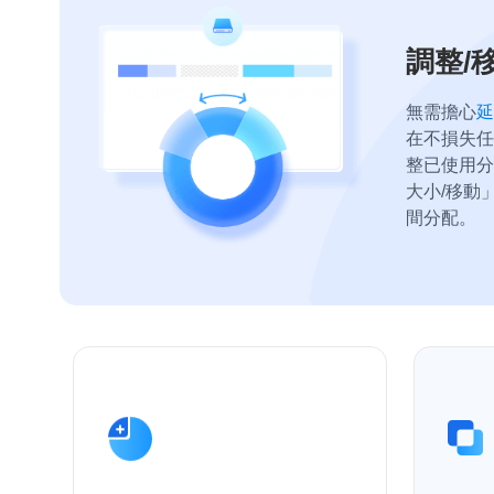
調整/
無需擔心
延
在不損失任
整已使用分
大小/移動
間分配。