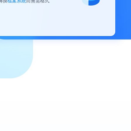
間轉換
檔案系統
而無需格式