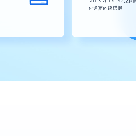
NTFS 和 FAT32 之
化選定的磁碟機。