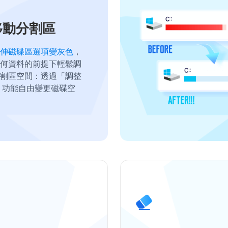
移動分割區
伸磁碟區選項變灰色
，
何資料的前提下輕鬆調
割區空間：透過「調整
」功能自由變更磁碟空