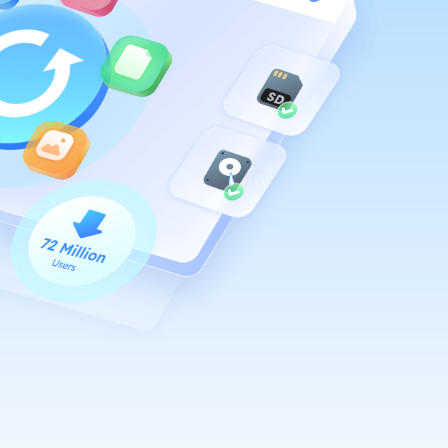
推薦朋友
Video Downloader
邀請好友，賺取獎勵
下載線上影片/音樂
EaseUS VoiceWave
即時變聲
EaseUS VideoKit
多功能影片工具
AI 工具
(線上) Vocal Remover
線上刪除人聲
MakeMyAudio
錄音和轉檔