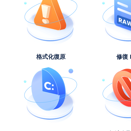
格式化復原
修復 