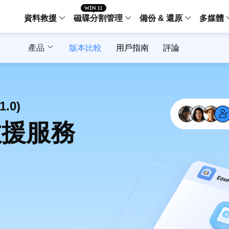
資料救援
磁碟分割管理
備份 & 還原
多媒體
產品
版本比較
用戶指南
評論
傳輸軟體
Data Recovery Wizard
Partition Master Windo
Todo PCTra
Todo 
Windows 資料救援
Windows 磁碟分割管理工
電腦之間傳輸
個人備
檔案管理
Data Recovery Wizard for Mac
Partition Master Mac
MobiMover
Todo 
1.0)
Mac 資料救援
Mac 磁碟分割管理工具
傳輸 IPhone
工作站
iPhone 工具軟體
援服務
中央控管
更多產品軟體
MobiSaver (IOS & Android)
Disk Copy
AppMove
手機資料救援
磁碟克隆工具
電腦之間轉移
Centr
集中管
Partition Recovery
ChatTrans
還原丢失的磁區
WhatsApp 
Syste
智能 W
Fixo
OS2Go
AI-Powered
Windows T
修復影片、照片和檔案