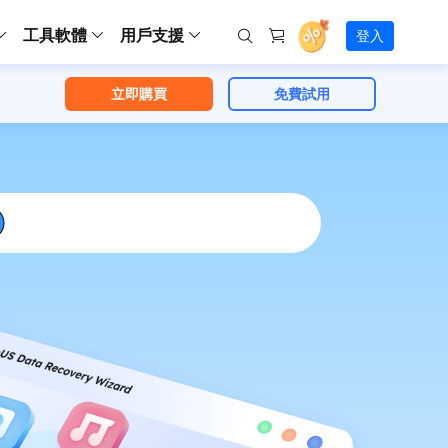
工具軟體
用戶支援
登入
立即購買
免費試用
螢幕錄影
ws
ns
Backup
支援中心
Partition Master Free
Todo PCTrans
iPhone Data Transfer
Todo Backup Free
Free
Free
RecExperts Wind
Windows
Mac
IOS
電腦
電腦
具
資料
份還原方案
指南/激活碼/連絡方式
RecExperts
Partition Master Pro
Todo PCTrans
iPhone Data Transfer
Todo Backup Home
Pro
Pro
RecExperts Mac
Data Recovery Free
Data Recovery Free
Data Recovery Free
影片修復
Video Downloade
錄影片/音樂/網路攝影機畫面
Backup Enterprise
下載中心
Partition Master Enterprise
Todo Backup Mac
Data Recovery Pro
Data Recovery Pro
Data Recovery Pro
照片修復
Video Downloade
 資料
和伺服器備份解決方案
下載並安裝軟體
ScreenShot
Partition Master 版本對比
Data Recovery Technician
Data Recovery Technician
檔案修復
擷取電腦螢幕畫面
Android
線上
Chat 支援
程式
熱門教學
連絡技術人員
線上工具
Data Recovery Free
(線上) Video Down
al Management
(線上) Screen Recorder
理並遠端遙控備份
免費線上錄影
SD 卡救援
售前咨詢
Data Recovery Pro
(線上) 影片修復
傳輸軟體
咨詢銷售服務人員
USB 救援
影片與音訊工具
m Deploy
Data Recovery App
(線上) 照片修復
indows 部署
SSD 外接硬碟救援
遠程協助服務
Video Editor
(線上) 檔案修復
o Go 製作工具
一對一遠程協助，解決問題速度
專業影片剪輯軟體
資源回收桶救援