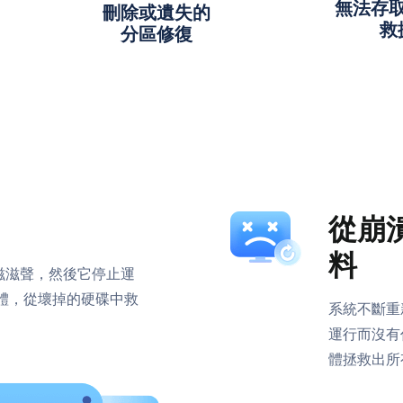
無法存
刪除或遺失的
救
分區修復
從崩
料
滋滋聲，然後它停止運
軟體，從壞掉的硬碟中救
系統不斷重
運行而沒有
體拯救出所