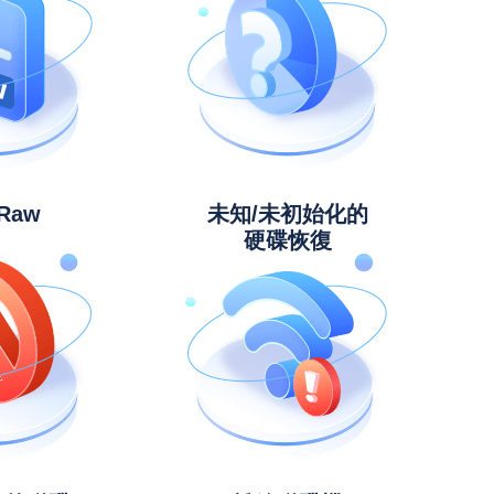
Raw
未知/未初始化的
硬碟恢復