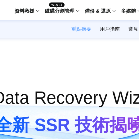
資料救援
磁碟分割管理
備份 & 還原
多媒體
重點摘要
用戶指南
常見
傳輸軟體
Data Recovery Wizard
Partition Master Windo
Todo PCTra
Todo 
Windows 資料救援
Windows 磁碟分割管理工
電腦之間傳輸
個人備
檔案管理
Data Recovery Wizard for Mac
Partition Master Mac
MobiMover
Todo 
Mac 資料救援
Mac 磁碟分割管理工具
傳輸 IPhone
工作站
iPhone 工具軟體
中央控管
更多產品軟體
MobiSaver (IOS & Android)
Disk Copy
AppMove
手機資料救援
磁碟克隆工具
電腦之間轉移
Centr
ata Recovery Wi
集中管
Partition Recovery
ChatTrans
還原丢失的磁區
WhatsApp 
Syste
智能 W
全新 SSR 技術揭
Fixo
OS2Go
AI-Powered
Windows T
修復影片、照片和檔案