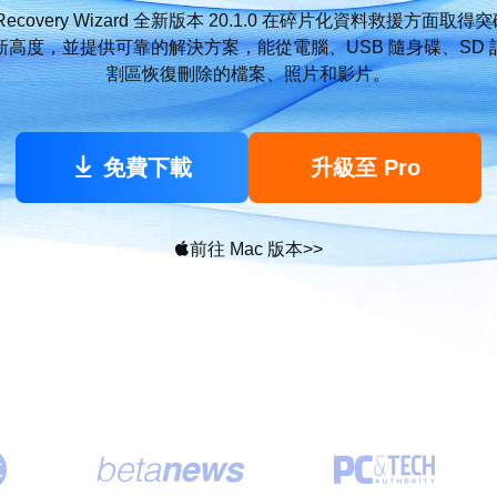
更多資料救援軟體
ta Recovery Wizard 全新版本 20.1.0 在碎片化資料救援方面
新高度，並提供可靠的解決方案，能從電腦、USB 隨身碟、SD 
Exchange Recovery
EDB 資料還原 & 修復
割區恢復刪除的檔案、照片和影片。
Email Recovery
Outlook 電子郵件還原

免費下載
升級至 Pro
MS SQL Recovery
MS SQL 資料庫還原
前往 Mac 版本
>>



