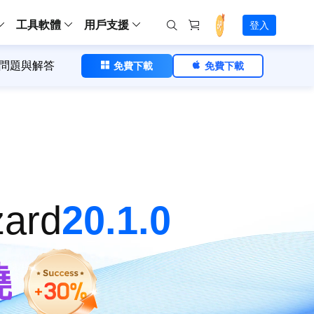
工具軟體
用戶支援
登入
問題與解答

免費下載

免費下載
螢幕錄影
ws
ns
Backup
支援中心
Partition Master Free
Todo PCTrans
iPhone Data Transfer
Todo Backup Free
Free
Free
RecExperts Wind
Windows
Mac
IOS
電腦
電腦
具
資料
份還原方案
指南/激活碼/連絡方式
RecExperts
Partition Master Pro
Todo PCTrans
iPhone Data Transfer
Todo Backup Home
Pro
Pro
RecExperts Mac
Data Recovery Free
Data Recovery Free
Data Recovery Free
影片修復
Video Downloade
錄影片/音樂/網路攝影機畫面
Backup Enterprise
下載中心
Partition Master Enterprise
Todo Backup Mac
Data Recovery Pro
Data Recovery Pro
Data Recovery Pro
照片修復
Video Downloade
 資料
和伺服器備份解決方案
下載並安裝軟體
ScreenShot
Partition Master 版本對比
Data Recovery Technician
Data Recovery Technician
檔案修復
擷取電腦螢幕畫面
Android
線上
Chat 支援
程式
熱門教學
連絡技術人員
線上工具
Data Recovery Free
(線上) Video Down
al Management
(線上) Screen Recorder
zard
20.1.0
理並遠端遙控備份
免費線上錄影
SD 卡救援
售前咨詢
Data Recovery Pro
(線上) 影片修復
傳輸軟體
咨詢銷售服務人員
USB 救援
影片與音訊工具
m Deploy
Data Recovery App
(線上) 照片修復
indows 部署
曉
SSD 外接硬碟救援
遠程協助服務
Video Editor
(線上) 檔案修復
o Go 製作工具
一對一遠程協助，解決問題速度
專業影片剪輯軟體
資源回收桶救援