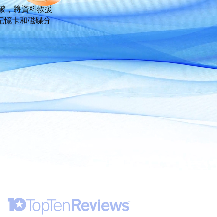
推薦朋友
Video Downloader
取得突破，將資料救援
邀請好友，賺取獎勵
下載線上影片/音樂
記憶卡和磁碟分
EaseUS VoiceWave
即時變聲
EaseUS VideoKit
多功能影片工具
AI 工具
(線上) Vocal Remover
線上刪除人聲
MakeMyAudio
錄音和轉檔
