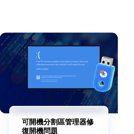
可開機分割區管理器修
復開機問題