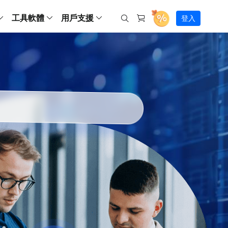
工具軟體
用戶支援
登入
螢幕錄影
ws
ns
Backup
支援中心
Partition Master Free
Todo PCTrans
iPhone Data Transfer
Todo Backup Free
Free
Free
RecExperts Wind
Windows
Mac
IOS
電腦
電腦
具
資料
份還原方案
指南/激活碼/連絡方式
RecExperts
Partition Master Pro
Todo PCTrans
iPhone Data Transfer
Todo Backup Home
Pro
Pro
RecExperts Mac
Data Recovery Free
Data Recovery Free
Data Recovery Free
影片修復
Video Downloade
錄影片/音樂/網路攝影機畫面
Backup Enterprise
下載中心
Partition Master Enterprise
Todo Backup Mac
Data Recovery Pro
Data Recovery Pro
Data Recovery Pro
照片修復
Video Downloade
 資料
和伺服器備份解決方案
下載並安裝軟體
ScreenShot
Partition Master 版本對比
Data Recovery Technician
Data Recovery Technician
檔案修復
擷取電腦螢幕畫面
Android
線上
Chat 支援
程式
熱門教學
連絡技術人員
線上工具
Data Recovery Free
(線上) Video Down
al Management
(線上) Screen Recorder
理並遠端遙控備份
免費線上錄影
SD 卡救援
售前咨詢
Data Recovery Pro
(線上) 影片修復
傳輸軟體
咨詢銷售服務人員
USB 救援
影片與音訊工具
m Deploy
Data Recovery App
(線上) 照片修復
indows 部署
SSD 外接硬碟救援
遠程協助服務
Video Editor
(線上) 檔案修復
o Go 製作工具
一對一遠程協助，解決問題速度
專業影片剪輯軟體
資源回收桶救援