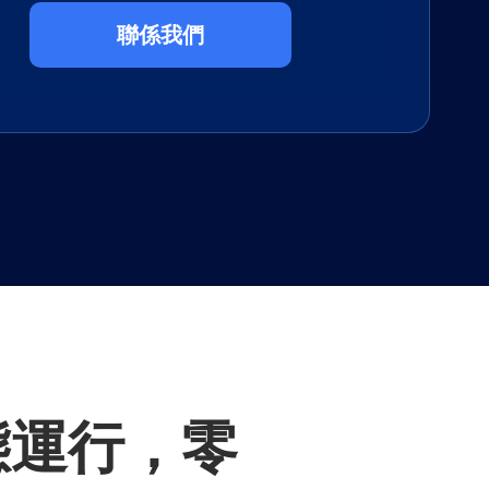
聯係我們
態運行，零