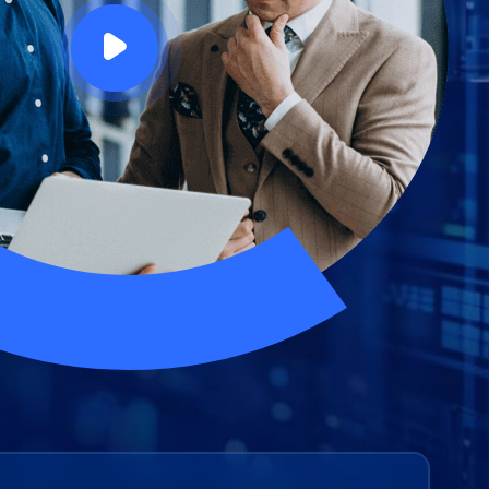
推薦朋友
Video Downloader
邀請好友，賺取獎勵
下載線上影片/音樂

EaseUS VoiceWave
即時變聲
EaseUS VideoKit
多功能影片工具
AI 工具
(線上) Vocal Remover
線上刪除人聲
MakeMyAudio
錄音和轉檔