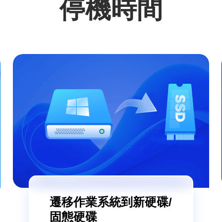
停機時間
遷移作業系統到新硬碟/
固態硬碟