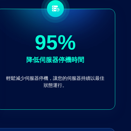
95
%
降低伺服器停機時間
輕鬆減少伺服器停機，讓您的伺服器持續以最佳
狀態運行。