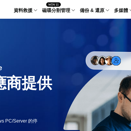
資料救援
磁碟分割管理
備份 & 還原
多媒體
傳輸軟體
Data Recovery Wizard
Partition Master Windo
Todo PCTra
Todo 
Windows 資料救援
Windows 磁碟分割管理工
電腦之間傳輸
個人備
檔案管理
Data Recovery Wizard for Mac
Partition Master Mac
MobiMover
Todo 
Mac 資料救援
Mac 磁碟分割管理工具
傳輸 IPhone
工作站
iPhone 工具軟體
e
中央控管
更多產品軟體
MobiSaver (IOS & Android)
Disk Copy
AppMove
應商提供
手機資料救援
磁碟克隆工具
電腦之間轉移
Centr
集中管
Partition Recovery
ChatTrans
還原丢失的磁區
WhatsApp 
Syste
智能 W
Fixo
OS2Go
AI-Powered
Windows T
修復影片、照片和檔案
C/Server 的停