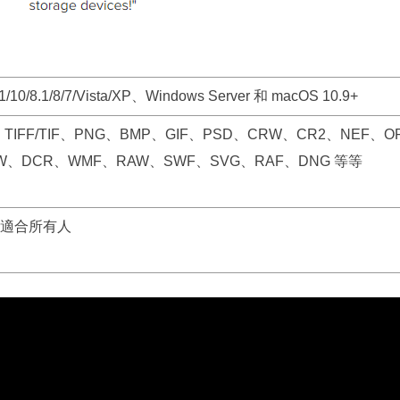
1/10/8.1/8/7/Vista/XP、Windows Server 和 macOS 10.9+
、TIFF/TIF、PNG、BMP、GIF、PSD、CRW、CR2、NEF、O
W、DCR、WMF、RAW、SWF、SVG、RAF、DNG 等等
適合所有人