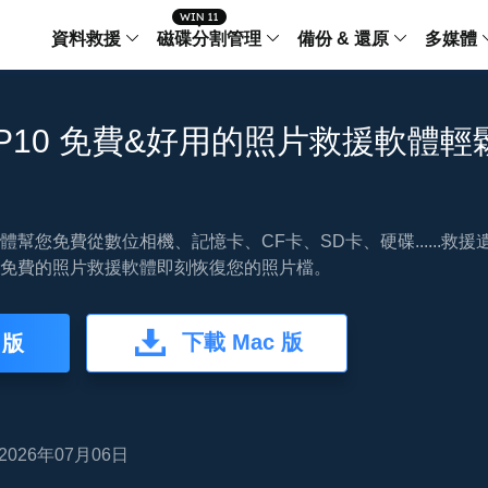
資料救援
磁碟分割管理
備份 & 還原
多媒體
傳輸軟體
Data Recovery Wizard
Partition Master Windo
Todo PCTra
Todo 
TOP10 免費&好用的照片救援軟體
Windows 資料救援
Windows 磁碟分割管理工
電腦之間傳輸
個人備
檔案管理
Data Recovery Wizard for Mac
Partition Master Mac
MobiMover
Todo 
Mac 資料救援
Mac 磁碟分割管理工具
傳輸 IPhone
工作站
iPhone 工具軟體
幫您免費從數位相機、記憶卡、CF卡、SD卡、硬碟......救
免費的照片救援軟體即刻恢復您的照片檔。
中央控管
更多產品軟體
MobiSaver (IOS & Android)
Disk Copy
AppMove
手機資料救援
磁碟克隆工具
電腦之間轉移
Centr
集中管
下載 Mac 版
 版
Partition Recovery
ChatTrans
還原丢失的磁區
WhatsApp 
Syste
智能 W
Fixo
OS2Go
AI-Powered
Windows T
修復影片、照片和檔案
2026年07月06日