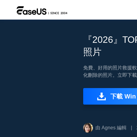
『2026』
照片
免費、好用的照片救援軟體
化刪除的照片。立即下載
下載 Win
由
Agnes
編輯
|