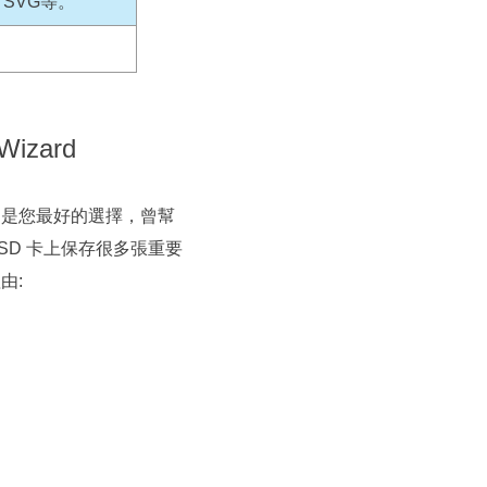
F, SVG等。
izard
zard 是您最好的選擇，曾幫
SD 卡上保存很多張重要
由: