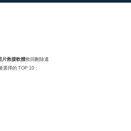
推薦朋友
Video Downloader
邀請好友，賺取獎勵
下載線上影片/音樂
EaseUS VoiceWave
即時變聲
EaseUS VideoKit
多功能影片工具
照片救援軟體
救回刪除遺
AI 工具
選擇的 TOP 10：
(線上) Vocal Remover
線上刪除人聲
MakeMyAudio
錄音和轉檔