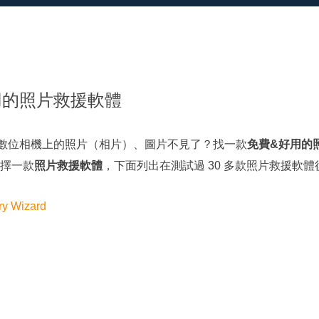
更多資料救援軟體
Exchange Recovery
EDB 資料還原 & 修復
Email Recovery
Outlook 電子郵件還原
好用的照片救援軟體
MS SQL Recovery
MS SQL 資料庫還原
或數位相機上的照片（相片）、圖片不見了？找一款
免費&好用的
擇一款
照片救援軟體
，下面列出在測試過 30 多款照片救援軟體後
y Wizard