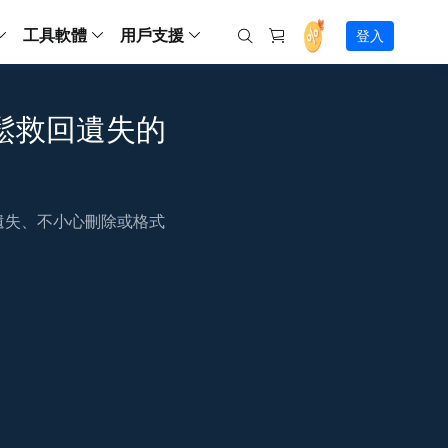
工具軟體
用戶支援
登入
螢幕錄影
ws
ns
Backup
支援中心
Partition Master Free
Todo PCTrans
iPhone Data Transfer
Todo Backup Free
Free
Free
RecExperts Wind
Windows
Mac
IOS
電腦
電腦
輕鬆救回遺失的
具
資料
份還原方案
指南/激活碼/連絡方式
RecExperts
Partition Master Pro
Todo PCTrans
iPhone Data Transfer
Todo Backup Home
Pro
Pro
RecExperts Mac
Data Recovery Free
Data Recovery Free
Data Recovery Free
影片修復
Video Downloade
錄影片/音樂/網路攝影機畫面
Backup Enterprise
下載中心
Partition Master Enterprise
Todo Backup Mac
Data Recovery Pro
Data Recovery Pro
Data Recovery Pro
照片修復
Video Downloade
 資料
和伺服器備份解決方案
下載並安裝軟體
援遺失、不小心刪除或格式
ScreenShot
Partition Master 版本對比
Data Recovery Technician
Data Recovery Technician
檔案修復
擷取電腦螢幕畫面
Android
線上
Chat 支援
程式
熱門教學
連絡技術人員
線上工具
Data Recovery Free
(線上) Video Down
al Management
(線上) Screen Recorder
理並遠端遙控備份
免費線上錄影
SD 卡救援
售前咨詢
Data Recovery Pro
(線上) 影片修復
傳輸軟體
咨詢銷售服務人員
USB 救援
影片與音訊工具
m Deploy
Data Recovery App
(線上) 照片修復
indows 部署
SSD 外接硬碟救援
遠程協助服務
Video Editor
(線上) 檔案修復
o Go 製作工具
一對一遠程協助，解決問題速度
專業影片剪輯軟體
資源回收桶救援