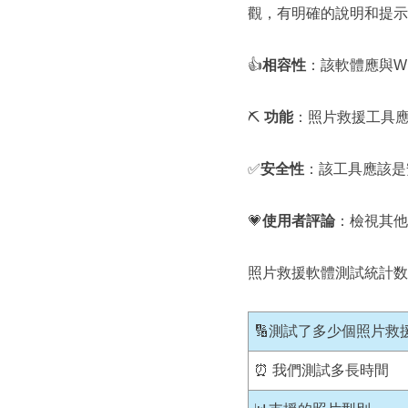
觀，有明確的說明和提示
👍
相容性
：該軟體應與Wi
⛏
功能
：照片救援工具
✅
安全性
：該工具應該是
💗
使用者評論
：檢視其他
照片救援軟體測試統計数
🔢測試了多少個照片救
⏰ 我們測試多長時間