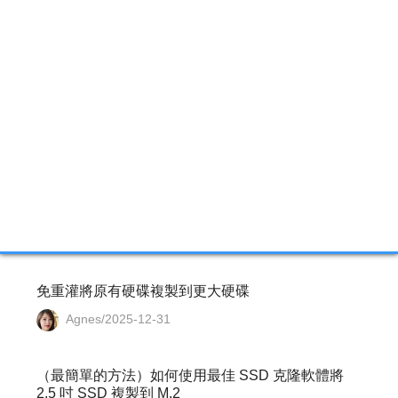
相關文章
如何解決 Acronis 克隆磁碟失敗錯誤
Gina/2025-12-31
如何將 Windows作業系統從 HDD/SSD 複製到 M.2
SSD
Jack/2025-12-31
免重灌將原有硬碟複製到更大硬碟
Agnes/2025-12-31
（最簡單的方法）如何使用最佳 SSD 克隆軟體將
2.5 吋 SSD 複製到 M.2