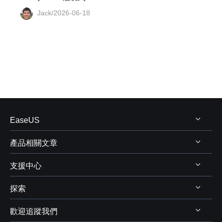
Jack/2026-06-18
EaseUS
產品相關文章
關於 EaseUS
支援中心
評測&獎項
Windows 資料救援
代理商
探索
Mac 資料救援
支援中心
代理商登入
電腦磁碟管理
歡迎追蹤我們
下載中心
線上商店