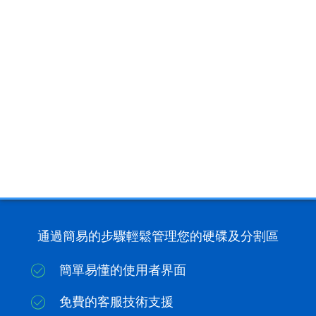
EaseUS Partition Master
通過簡易的步驟輕鬆管理您的硬碟及分割區
簡單易懂的使用者界面
免費的客服技術支援