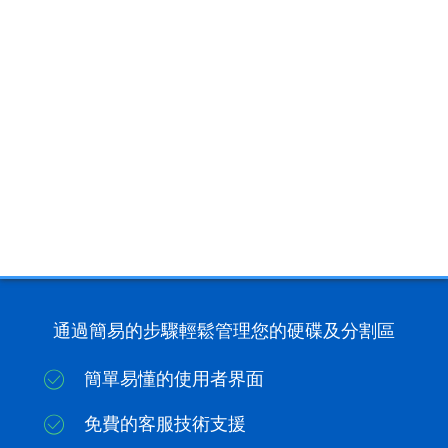
EaseUS Partition Master
通過簡易的步驟輕鬆管理您的硬碟及分割區
簡單易懂的使用者界面
免費的客服技術支援