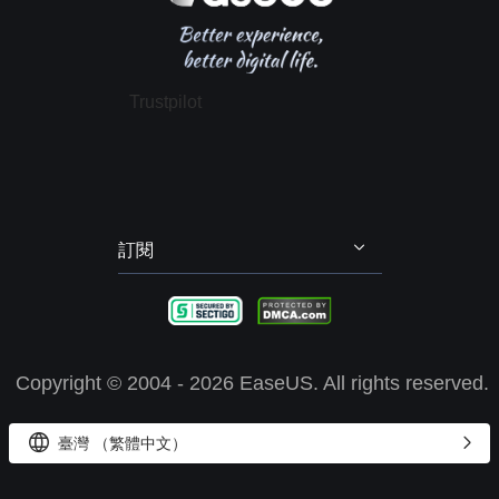
推薦朋友
退款政策
電腦技巧
隱私政策
授權協議
Trustpilot
政策 & 條款
訂閱
Copyright ©
2004 - 2026
EaseUS. All rights reserved.


臺灣 （繁體中文）