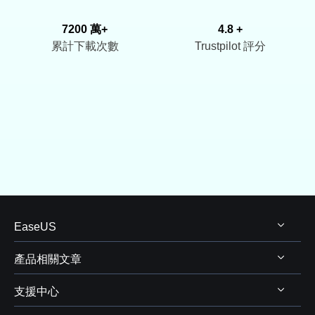
7200 萬+
4.8 +
累計下載次數
Trustpilot 評分
EaseUS
產品相關文章
關於 EaseUS
支援中心
評測&獎項
Windows 資料救援