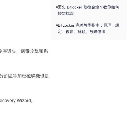
務）| EaseUS 資料復原技巧
丟失 Bitlocker 修復金鑰？教你如何
輕鬆找回
BitLocker 完整教學指南：原理、設
定、復原、解鎖、故障修復
割區遺失、病毒攻擊和系
cker 分割區等加密磁碟機也是
vеry Wizard。