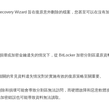
a Rеcovеry Wizard 旨在復原意外刪除的檔案，您甚至可以
壞或加密金鑰遺失的情況下，從 BitLocker 加密分割區還原
r 磁碟機相關的常見資料遺失情況對於實施有效的復原策略至關重要。
料的意外刪除和損壞可能會導致分割區無法訪問，而硬體故障和惡意軟
的加密錯誤也可能導致資料無法讀取。