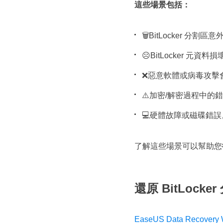
這些場景包括：
🗑️BitLocker 分割區
☹️BitLocker 元資
❌惡意軟體或病毒攻擊
⚠️加密/解密過程中的
💻硬體故障或磁碟錯誤
了解這些場景可以幫助您
還原 BitLock
EasеUS Data Rеcovеry 