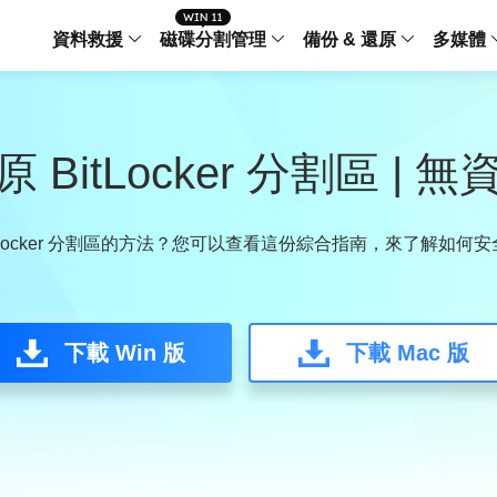
資料救援
磁碟分割管理
備份 & 還原
多媒體
傳輸軟體
Data Recovery Wizard
Partition Master Windo
Todo PCTra
Todo 
Windows 資料救援
Windows 磁碟分割管理工
電腦之間傳輸
個人備
 BitLocker 分割區 | 
檔案管理
Data Recovery Wizard for Mac
Partition Master Mac
MobiMover
Todo 
Mac 資料救援
Mac 磁碟分割管理工具
傳輸 IPhone
工作站
iPhone 工具軟體
tLocker 分割區的方法？您可以查看這份綜合指南，來了解如
中央控管
更多產品軟體
MobiSaver (IOS & Android)
Disk Copy
AppMove
手機資料救援
磁碟克隆工具
電腦之間轉移
Centr
集中管
下載 Win 版
下載 Mac 版
Partition Recovery
ChatTrans
還原丢失的磁區
WhatsApp 
Syste
智能 W
Fixo
OS2Go
AI-Powered
Windows T
修復影片、照片和檔案