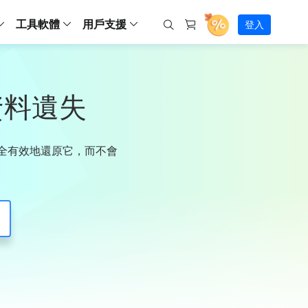
工具軟體
用戶支援
登入
螢幕錄影
ws
ns
Backup
支援中心
Partition Master Free
Todo PCTrans
iPhone Data Transfer
Todo Backup Free
Free
Free
RecExperts Wind
Windows
Mac
IOS
電腦
電腦
具
資料
份還原方案
指南/激活碼/連絡方式
無資料遺失
RecExperts
Partition Master Pro
Todo PCTrans
iPhone Data Transfer
Todo Backup Home
Pro
Pro
RecExperts Mac
Data Recovery Free
Data Recovery Free
Data Recovery Free
影片修復
Video Downloade
錄影片/音樂/網路攝影機畫面
Backup Enterprise
下載中心
Partition Master Enterprise
Todo Backup Mac
Data Recovery Pro
Data Recovery Pro
Data Recovery Pro
照片修復
Video Downloade
 資料
和伺服器備份解決方案
下載並安裝軟體
何安全有效地還原它，而不會
ScreenShot
Partition Master 版本對比
Data Recovery Technician
Data Recovery Technician
檔案修復
擷取電腦螢幕畫面
Android
線上
Chat 支援
程式
熱門教學
連絡技術人員
線上工具
Data Recovery Free
(線上) Video Down
al Management
(線上) Screen Recorder
理並遠端遙控備份
免費線上錄影
SD 卡救援
售前咨詢
Data Recovery Pro
(線上) 影片修復
傳輸軟體
咨詢銷售服務人員
USB 救援
影片與音訊工具
m Deploy
Data Recovery App
(線上) 照片修復
indows 部署
SSD 外接硬碟救援
遠程協助服務
Video Editor
(線上) 檔案修復
o Go 製作工具
一對一遠程協助，解決問題速度
專業影片剪輯軟體
資源回收桶救援