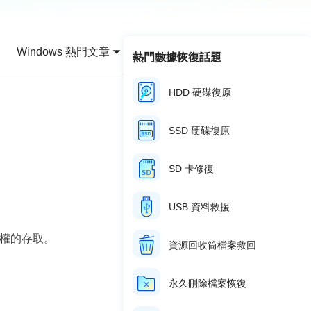
推薦朋友
Video Downloader
邀請好友，賺取獎勵
下載線上影片/音樂
Windows 熱門文章
熱門數據恢復話題
EaseUS VoiceWave
即時變聲
HDD 硬碟復原
EaseUS VideoKit
多功能影片工具
SSD 硬碟復原
AI 工具
SD 卡修復
(線上) Vocal Remover
線上刪除人聲
USB 資料救援
MakeMyAudio
經授權的存取。
錄音和轉檔
資源回收筒檔案救回
永久刪除檔案恢復