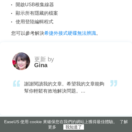
開啟USB根集線器
顯示所有隱藏的檔案
使用登陸編輯程式
您可以參考解決
希捷外接式硬碟無法辨識
。
更新 by
Gina
謝謝閱讀我的文章。希望我的文章能夠
幫你輕鬆有效地解決問題。…
EaseUS 使用 cookie 來確保您在我們的網站上獲得最佳體驗。
了解
更多
我知道了