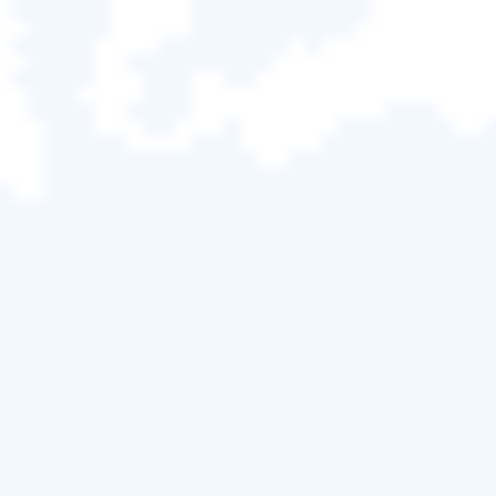
您知道剪下的檔案去哪裡了嗎？有些人可能認為丟失
Windows電腦或USB、SD卡上的剪下檔案時，應該
可以資源回收筒找到檔案，但事實證明不然。資源回
收筒僅收集Windows電腦中刪除的檔案。事實上，當
您剪下某個檔案時，這個檔案會從您的螢幕上消失並
變成透明的樣式。但檔案保留在虛擬剪貼簿上，因此
您可以使用貼上選項復原檔案。（虛擬剪貼簿是電腦
中儲存剪下或複製檔案的空間。）
快速復原丟失的剪下檔案的方法是在鍵盤上按下
Ctrl+Z
鍵復原剪下操作。如果這沒有效果，是否可以
從USB/SD記憶卡、Windows 11/10/8/7電腦或
Android/iOS記憶體中恢復剪下檔案？別煩惱了！我
們整理了一些可靠的方法供您輕鬆使用和還原剪下的
檔案。
如何從SD卡/USB/外接硬碟復原剪