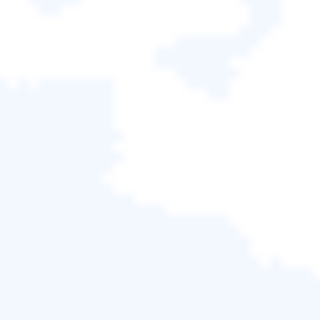
案，您有兩種選擇。
選項1：在Windows 11/10/8/7電腦中使用
CMD復原丟失的剪下檔案
這種方法只有一種嘗試方式。如果您想要100%有效
的解決方案，請直接嘗試選項2。
1. 按
Win+R
鍵或開啟執行視窗並輸入
cmd
，按Enter
鍵開啟命令提示字元視窗。
2. 輸入
chkdsk G: /f
並按Enter鍵。（將G替換為丟失
的剪下檔案或資料的裝置磁碟機代號。）
3. 輸入
Y
並按下Enter鍵繼續。
4. 鍵入
g:
並再次按Enter鍵。（將g替換為您丟失檔案
或資料的裝置磁碟機代號）
5. 輸入
attrib -h -r -s G:\*.* /s /d
並按下Enter鍵。（將
E替換為丟失的剪下檔案或資料的硬碟磁碟機代
號。）