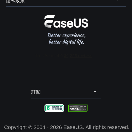
隱私政策
資料及硬碟救援服務



學生優惠
電腦螢幕錄製
售前咨詢
遠端協助服務
我的帳戶
解除安裝
IPhone 資料傳輸
聯絡 EaseUS
軟體 OEM 方案服務
推薦朋友
退款政策
電腦技巧
隱私政策
授權協議
政策 & 條款
訂閱
Copyright ©
2004 - 2026
EaseUS. All rights reserved.