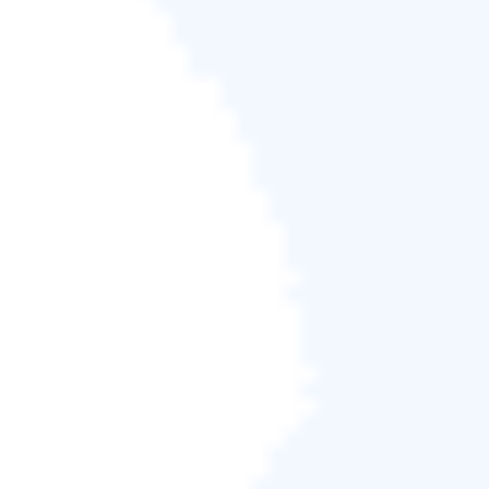
如何從手機記憶體恢復剪下的檔案
— Android/iOS記憶體
根據部分手機使用者的說法，有些人可能還會在他們
的Android手機或iPhone/iPad上遇到剪下檔案遺失的
錯誤。不小心在手機上失誤剪下檔案而丟失時，請不