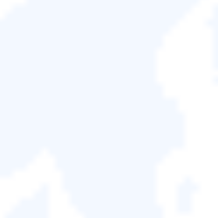
如何從Windows 11/10/8/7電腦/筆記型電腦還原
USB 資料救援
剪下的檔案
如何從手機記憶體恢復剪下的檔案 —
資源回收筒檔案救回
Android/iOS記憶體
永久刪除檔案恢復

注意：
還原格式化的檔案
由於在不同裝置上救回丟失的剪下檔案的方式
救援刪除的照片
不同，因此請按照相應的教學找到適合的方法
從USB/SD卡、Windows電腦或手機記憶體中復
影片恢復
原剪下的檔案。
剪下的檔案到哪裡了？如何救回丟
失的剪下檔案