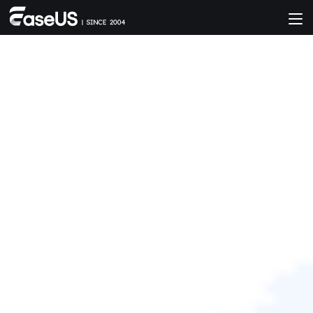
首頁
>
SD卡救援
復原SD卡/USB、Windows電腦或手
機記憶體中剪下的檔案【2026更新】
這篇教學文章為您提供在USB/SD記憶卡、Windows
11/10/8/7電腦甚至Android/iPhone記憶體中復原剪下的遺失
檔案的有效工具。如果您丟失了剪下的檔案，請不要擔心，
現在就在這篇文章找到還原剪下檔案的正確解決方案。