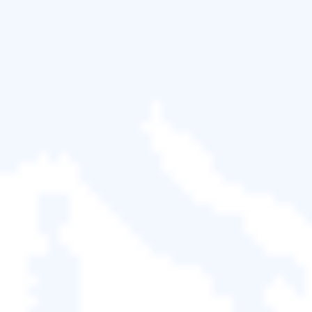
下的檔案
如果由於在SD記憶卡、USB或外接硬碟上剪下而丟
失了檔案，您可以嘗試以下技巧來完整復原丟失的剪
下檔案。
1. 停止對SD記憶卡、USB或外接硬碟的所有操作。
2. 如果您是Windows使用者，請按
Ctrl+Z
鍵復原剪
下，您可能會在USB或SD卡上看到丟失的剪下檔
案。如果您是Mac使用者，請按
Command+Z
鍵還原
剪下，並檢查丟失的檔案是否復原。
3. 如果 Ctrl+Z鍵無法復原Windows或Mac電腦上的剪
下操作，您將需要功能強大的
檔案救援軟體
以尋求協
助。
如何從Windows 11/10/8/7電腦/筆
記型電腦還原剪下的檔案
要還原在Windows 11/10/8/7電腦中剪下而丟失的檔