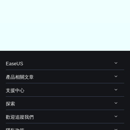
EaseUS
產品相關文章
關於 EaseUS
支援中心
評測&獎項
Windows 資料救援
代理商
探索
Mac 資料救援
支援中心
代理商登入
電腦磁碟管理
歡迎追蹤我們
下載中心
線上商店
商業聯盟
電腦備份與還原
Chat 支援