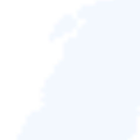
下載 Win 版
下載 Mac 版
Windows 熱門
Gi
Harri
撰寫 2026-
更
na
son
06-25
新
文章
請按照以下文章導覽選取復原電腦、記憶卡/USB或
手機記憶體中丟失的剪下檔案簡單技巧，那麼讓我們
熱門數據恢復話題
開始吧！
HDD 硬碟復原
本文內容：
SSD 硬碟復原
剪下的檔案到哪裡了？如何救回丟失的剪下檔
案
SD 卡修復
如何從SD卡/USB/外接硬碟復原剪下的檔案