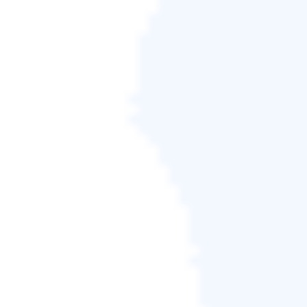
要驚慌。
在這個部分中，您將有兩個選項用於從手機內部存儲
器或外部存儲器中檢索剪切文件：
選項1：使用
Android資料救援軟體
恢復
Android手機記憶體上丟失的剪下檔案
您只需點擊幾下即可直接使用這款
Android資料恢復
工具
來救回由於多種原因而在Android丟失的資料及
檔案。
注意：要在Android上全面掃描並尋找丟失檔案，您
需要提前Root您的Android裝置以釋放對該工具的存
取權限。
選項2：使用
iOS資料救援軟體
來還原
iPhone/iPad記憶體中剪下的檔案
如果您是iPhone或iPad使用者並且丟失了剪下的檔