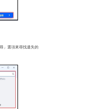
」選項來尋找​​遺失的