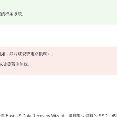
。
識的檔案系統。
例如，晶片破裂或電路損壞）。
化或被覆蓋則無效。
體 EaseUS Data Recovery Wizard，選擇遺失資料的 S