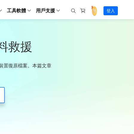
工具軟體
用戶支援
登入
螢幕錄影
ws
ns
Backup
支援中心
Partition Master Free
Todo PCTrans
iPhone Data Transfer
Todo Backup Free
Free
Free
RecExperts Wind
Windows
Mac
IOS
電腦
電腦
具
資料
份還原方案
指南/激活碼/連絡方式
資料救援
RecExperts
Partition Master Pro
Todo PCTrans
iPhone Data Transfer
Todo Backup Home
Pro
Pro
RecExperts Mac
Data Recovery Free
Data Recovery Free
Data Recovery Free
影片修復
Video Downloade
錄影片/音樂/網路攝影機畫面
Backup Enterprise
下載中心
Partition Master Enterprise
Todo Backup Mac
Data Recovery Pro
Data Recovery Pro
Data Recovery Pro
照片修復
Video Downloade
 資料
和伺服器備份解決方案
下載並安裝軟體
記憶體裝置復原檔案。本篇文章
ScreenShot
Partition Master 版本對比
Data Recovery Technician
Data Recovery Technician
檔案修復
擷取電腦螢幕畫面
Android
線上
Chat 支援
程式
熱門教學
連絡技術人員
線上工具
Data Recovery Free
(線上) Video Down
al Management
(線上) Screen Recorder
理並遠端遙控備份
免費線上錄影
SD 卡救援
售前咨詢
Data Recovery Pro
(線上) 影片修復
傳輸軟體
咨詢銷售服務人員
USB 救援
影片與音訊工具
m Deploy
Data Recovery App
(線上) 照片修復
indows 部署
SSD 外接硬碟救援
遠程協助服務
Video Editor
(線上) 檔案修復
o Go 製作工具
一對一遠程協助，解決問題速度
專業影片剪輯軟體
資源回收桶救援