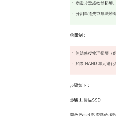
病毒攻擊或軟體損壞
分割區遺失或無法辨
😢
限制：
無法修復物理損壞（
如果 NAND 單元退
步驟如下：
步驟 1.
掃描SSD
開啟 EaseUS 資料救援軟