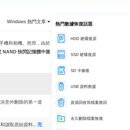
推薦朋友
Video Downloader
邀請好友，賺取獎勵
下載線上影片/音樂
Windows 熱門文章
熱門數據恢復話題
EaseUS VoiceWave
即時變聲
HDD 硬碟復原
型手機和相機。然而，由於
EaseUS VideoKit
多功能影片工具
從 NAND 快閃記憶體中復
SSD 硬碟復原
AI 工具
SD 卡修復
(線上) Vocal Remover
線上刪除人聲
USB 資料救援
MakeMyAudio
錄音和轉檔
解決意外刪除的第一道
資源回收筒檔案救回
永久刪除檔案恢復
和讀取原始資料...
完