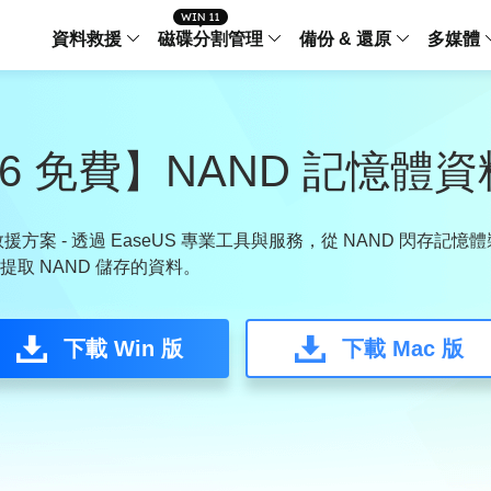
資料救援
磁碟分割管理
備份 & 還原
多媒體
傳輸軟體
Data Recovery Wizard
Partition Master Windo
Todo PCTra
Todo 
Windows 資料救援
Windows 磁碟分割管理工
電腦之間傳輸
個人備
26 免費】NAND 記憶體
檔案管理
Data Recovery Wizard for Mac
Partition Master Mac
MobiMover
Todo 
Mac 資料救援
Mac 磁碟分割管理工具
傳輸 IPhone
工作站
iPhone 工具軟體
料救援方案 - 透過 EaseUS 專業工具與服務，從 NAND 閃存
取 NAND 儲存的資料。
中央控管
更多產品軟體
MobiSaver (IOS & Android)
Disk Copy
AppMove
手機資料救援
磁碟克隆工具
電腦之間轉移
Centr
集中管
下載 Win 版
下載 Mac 版
Partition Recovery
ChatTrans
還原丢失的磁區
WhatsApp 
Syste
智能 W
Fixo
OS2Go
AI-Powered
Windows T
修復影片、照片和檔案