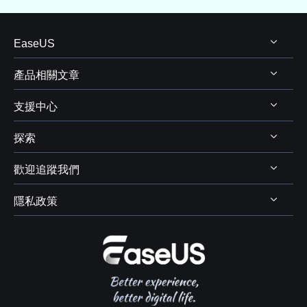
EaseUS
產品相關文章
關於 EaseUS
支援中心
評測&獎項
Windows 資料救援
代理商
探索
Mac 資料救援
支援中心
代理商登入
電腦磁碟管理
歡迎追蹤我們
下載中心
線上商店
商業聯盟
電腦備份與還原
Chat 支援
隱私政策
資料及硬碟救援服務



學生優惠
電腦螢幕錄製
售前咨詢
遠端協助服務
我的帳戶
解除安裝
IPhone 資料傳輸
聯絡 EaseUS
軟體 OEM 方案服務
推薦朋友
退款政策
電腦技巧
隱私政策