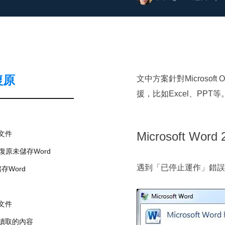
復原
文中方案針對Microsof
援，比如Excel、PPT等
d文件
Microsoft Wor
0中復原未儲存Word
遇到「已停止運作」錯誤
存Word
d文件
法讀取的內容