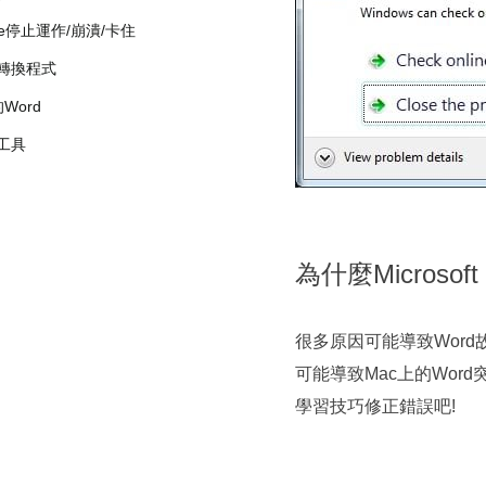
ffice停止運作/崩潰/卡住
字轉換程式
Word
復工具
為什麼Microsof
很多原因可能導致Word
可能導致Mac上的Wor
學習技巧修正錯誤吧!