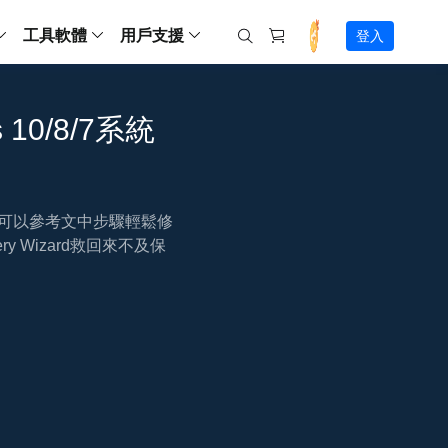
工具軟體
用戶支援
登入
螢幕錄影
ws
ns
Backup
支援中心
Partition Master Free
Todo PCTrans
iPhone Data Transfer
Todo Backup Free
Free
Free
RecExperts Wind
Windows
Mac
IOS
電腦
電腦
s 10/8/7系統
具
資料
份還原方案
指南/激活碼/連絡方式
RecExperts
Partition Master Pro
Todo PCTrans
iPhone Data Transfer
Todo Backup Home
Pro
Pro
RecExperts Mac
Data Recovery Free
Data Recovery Free
Data Recovery Free
影片修復
Video Downloade
錄影片/音樂/網路攝影機畫面
Backup Enterprise
下載中心
Partition Master Enterprise
Todo Backup Mac
Data Recovery Pro
Data Recovery Pro
Data Recovery Pro
照片修復
Video Downloade
 資料
和伺服器備份解決方案
下載並安裝軟體
停止運作?可以參考文中步驟輕鬆修
ScreenShot
Partition Master 版本對比
Data Recovery Technician
Data Recovery Technician
檔案修復
擷取電腦螢幕畫面
very Wizard救回來不及保
Android
線上
Chat 支援
程式
熱門教學
連絡技術人員
線上工具
Data Recovery Free
(線上) Video Down
al Management
(線上) Screen Recorder
理並遠端遙控備份
免費線上錄影
SD 卡救援
售前咨詢
Data Recovery Pro
(線上) 影片修復
傳輸軟體
咨詢銷售服務人員
USB 救援
影片與音訊工具
m Deploy
Data Recovery App
(線上) 照片修復
indows 部署
SSD 外接硬碟救援
遠程協助服務
Video Editor
(線上) 檔案修復
o Go 製作工具
一對一遠程協助，解決問題速度
專業影片剪輯軟體
資源回收桶救援