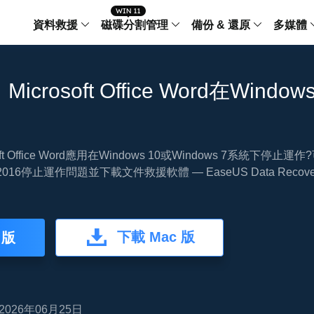
資料救援
磁碟分割管理
備份 & 還原
多媒體
傳輸軟體
Data Recovery Wizard
Partition Master Windo
Todo PCTra
Todo 
crosoft Office Word在Window
Windows 資料救援
Windows 磁碟分割管理工
電腦之間傳輸
個人備
檔案管理
Data Recovery Wizard for Mac
Partition Master Mac
MobiMover
Todo 
Mac 資料救援
Mac 磁碟分割管理工具
傳輸 IPhone
工作站
iPhone 工具軟體
oft Office Word應用在Windows 10或Windows 7系統下
013, 2016停止運作問題並下載文件救援軟體 — EaseUS Data Reco
中央控管
更多產品軟體
MobiSaver (IOS & Android)
Disk Copy
AppMove
手機資料救援
磁碟克隆工具
電腦之間轉移
Centr
集中管
Partition Recovery
ChatTrans
下載 Mac 版
 版
還原丢失的磁區
WhatsApp 
Syste
智能 W
Fixo
OS2Go
AI-Powered
Windows T
修復影片、照片和檔案
2026年06月25日