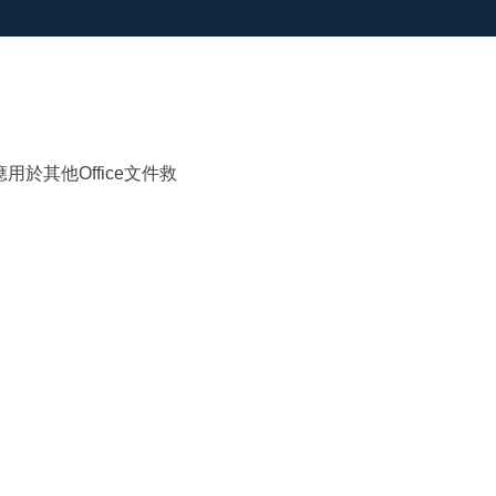
推薦朋友
Video Downloader
邀請好友，賺取獎勵
下載線上影片/音樂
EaseUS VoiceWave
即時變聲
EaseUS VideoKit
應用於其他Office文件救
多功能影片工具
AI 工具
(線上) Vocal Remover
線上刪除人聲
MakeMyAudio
錄音和轉檔