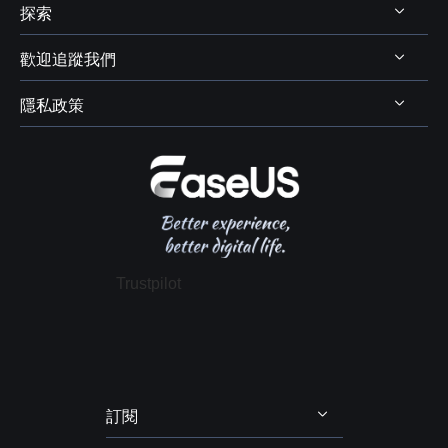
代理商
探索
Mac 資料救援
支援中心
代理商登入
電腦磁碟管理
歡迎追蹤我們
下載中心
線上商店
商業聯盟
電腦備份與還原
Chat 支援
隱私政策
資料及硬碟救援服務



學生優惠
電腦螢幕錄製
售前咨詢
遠端協助服務
我的帳戶
解除安裝
IPhone 資料傳輸
聯絡 EaseUS
軟體 OEM 方案服務
推薦朋友
退款政策
電腦技巧
隱私政策
授權協議
Trustpilot
政策 & 條款
訂閱