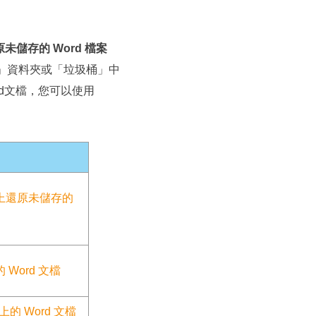
推薦朋友
Video Downloader
邀請好友，賺取獎勵
下載線上影片/音樂
原未儲存的 Word 檔案
EaseUS VoiceWave
「臨時」資料夾或「垃圾桶」中
即時變聲
d文檔，您可以使用
EaseUS VideoKit
多功能影片工具
AI 工具
(線上) Vocal Remover
線上刪除人聲
 上還原未儲存的
MakeMyAudio
錄音和轉檔
Word 文檔
上的 Word 文檔