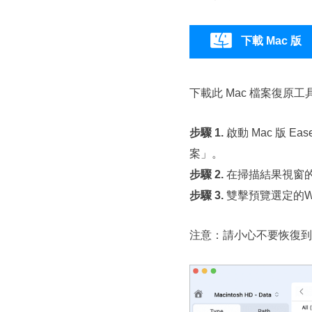
下載 Mac 版
下載此 Mac 檔案復原
步驟 1.
啟動 Mac 版 E
案」。
步驟 2.
在掃描結果視窗的
步驟 3.
雙擊預覽選定的W
注意：請小心不要恢復到