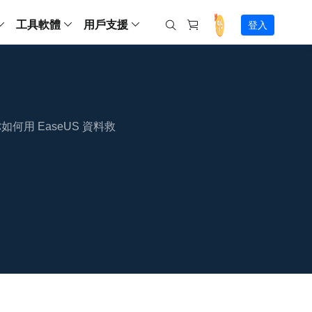
工具軟體
用戶支援
登入
螢幕錄影
ws
ns
Backup
支援中心
Partition Master Free
Todo PCTrans
iPhone Data Transfer
Todo Backup Free
Free
Free
RecExperts Wind
Windows
Mac
IOS
電腦
電腦
具
資料
份還原方案
指南/激活碼/連絡方式
RecExperts
Partition Master Pro
Todo PCTrans
iPhone Data Transfer
Todo Backup Home
Pro
Pro
RecExperts Mac
Data Recovery Free
Data Recovery Free
Data Recovery Free
影片修復
Video Downloade
錄影片/音樂/網路攝影機畫面
你如何用 EaseUS 資料救
Backup Enterprise
下載中心
Partition Master Enterprise
Todo Backup Mac
Data Recovery Pro
Data Recovery Pro
Data Recovery Pro
照片修復
Video Downloade
 資料
和伺服器備份解決方案
下載並安裝軟體
ScreenShot
Partition Master 版本對比
Data Recovery Technician
Data Recovery Technician
檔案修復
擷取電腦螢幕畫面
Android
線上
Chat 支援
程式
熱門教學
連絡技術人員
線上工具
Data Recovery Free
(線上) Video Down
al Management
(線上) Screen Recorder
理並遠端遙控備份
免費線上錄影
SD 卡救援
售前咨詢
Data Recovery Pro
(線上) 影片修復
傳輸軟體
咨詢銷售服務人員
USB 救援
影片與音訊工具
m Deploy
Data Recovery App
(線上) 照片修復
indows 部署
SSD 外接硬碟救援
遠程協助服務
Video Editor
(線上) 檔案修復
o Go 製作工具
一對一遠程協助，解決問題速度
專業影片剪輯軟體
資源回收桶救援