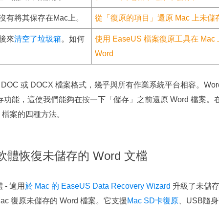
而沒有將其保存在Mac上。
從「復原的項目」還原 Mac 上未儲存
，後來
清空了垃圾箱
。如何
使用 EaseUS 檔案復原工具在 Ma
Word
提供標準 DOC 或 DOCX 檔案格式，幾乎與所有作業系統平台相容。Word 
有自動儲存功能，這使我們能夠在按一下「儲存」之前還原 Word 檔
rd 檔案的四種方法。
復軟體恢復未儲存的 Word 文檔
 - 適用
於 Mac 的 EaseUS Data Recovery Wizard
升級了未儲存
c 復原未儲存的 Word 檔案。它支援
Mac SD卡復原
、USB隨