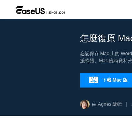
怎麼復原 Ma
忘記保存 Mac 上的 Wo
援軟體、Mac 臨時資料
下載 Mac 版
由
Agnes
編輯
|