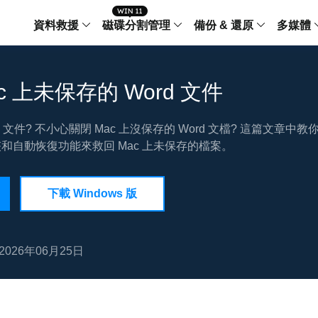
資料救援
磁碟分割管理
備份 & 還原
多媒體
傳輸軟體
Data Recovery Wizard
Partition Master Windo
Todo PCTra
Todo 
c 上未保存的 Word 文件
Windows 資料救援
Windows 磁碟分割管理工
電腦之間傳輸
個人備
檔案管理
rd 文件? 不小心關閉 Mac 上沒保存的 Word 文檔? 這篇文章中教
Data Recovery Wizard for Mac
Partition Master Mac
MobiMover
Todo 
Mac 資料救援
Mac 磁碟分割管理工具
傳輸 IPhone
工作站
夾和自動恢復功能來救回 Mac 上未保存的檔案。
iPhone 工具軟體
中央控管
更多產品軟體
MobiSaver (IOS & Android)
Disk Copy
AppMove
手機資料救援
磁碟克隆工具
電腦之間轉移
下載 Windows 版
Centr
集中管
Partition Recovery
ChatTrans
還原丢失的磁區
WhatsApp 
2026年06月25日
Syste
智能 W
Fixo
OS2Go
AI-Powered
Windows T
修復影片、照片和檔案