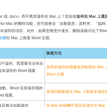
更多資料救援軟體
Exchange Recovery
EDB 資料還原 & 修復
oc 或 .docx）而不將其儲存在 Mac 上？您知道
如何在 Mac 上還
t Word for Mac 的獨特功能，您可能會在「自動復原」資料夾、
Email Recovery
未儲存的項目。此外，如果您無意中遺失、刪除或格式化了Wor
Outlook 電子郵件還原
軟體
在 Mac 上恢復 Word 文檔。
MS SQL Recovery
MS SQL 資料庫還原
恢復方法
關閉而不儲存。我需要在沒有自
使用未儲存的檔案復原軟體在 Mac
儲存的 Word 檔案
Word 文檔
新啟動。Word 沒有儲存我的
使用自動恢復在 Mac 上恢復未儲存的 
rd 檔案。
上崩潰並且無法自動儲存。
在 Mac 終端機中還原未儲存在 Mac 