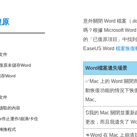
復原
意外關閉 Word 檔案（.d
嗎？根據 Microsof
的「已復原項目」中找到
EaseUS Word
檔案恢復
d文件
0中復原未儲存Word
Word檔案遺失場景
存Word
✅Mac 上的 Word 
動恢復功能的情況下恢復未
d文件
Mac。
法讀取的內容
🔃我的 Mac 關閉並重
ffice停止運作/崩潰/卡住
更改，而且我遺失了 Wo
字轉換程式
👊Word 在 Mac 