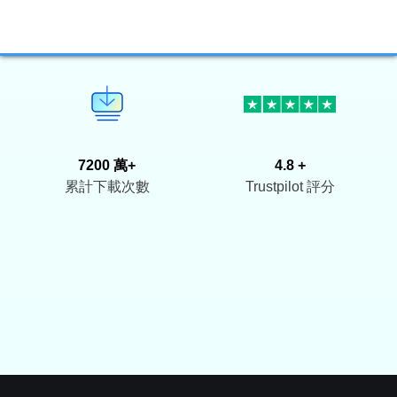
7200 萬+
4.8 +
累計下載次數
Trustpilot 評分