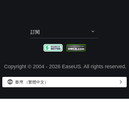
政策 & 條款
訂閱
Copyright ©
2004 - 2026
EaseUS. All rights reserved.


臺灣 （繁體中文）