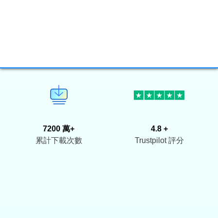
20+
160+
救援經驗
地區
7200 萬+
4.8 +
累計下載次數
Trustpilot 評分