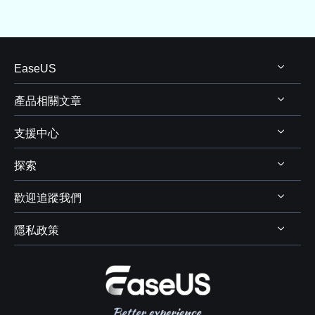
EaseUS
產品相關文章
關於 EaseUS
支援中心
評測&獎項
Windows 資料救援
代理商
探索
Mac 資料救援
支援中心
代理商登入
電腦磁碟管理
歡迎追蹤我們
下載中心
線上商店
商業聯盟
電腦備份與還原
Chat 支援
隱私政策
資料及硬碟救援服務



學生優惠
電腦螢幕錄製
售前咨詢
遠端協助服務
我的帳戶
解除安裝
IPhone 資料傳輸
聯絡 EaseUS
軟體 OEM 方案服務
推薦朋友
退款政策
電腦技巧