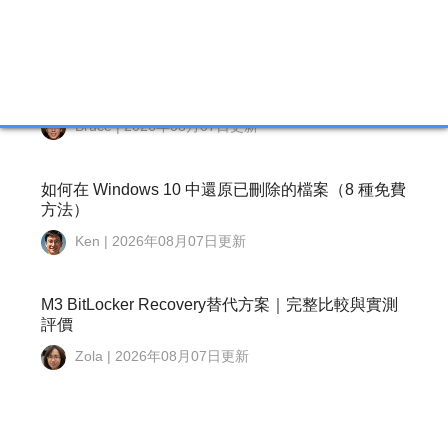
Ken | 2026年08月07日更新
使命召喚行動帳戶和資料救援 [2026 故障排除]
Bruce | 2026年08月07日更新
如何在 Windows 10 中還原已刪除的檔案（8 種免費
方法）
Ken | 2026年08月07日更新
M3 BitLocker Recovery替代方案｜完整比較與實測
評價
Zola | 2026年08月07日更新