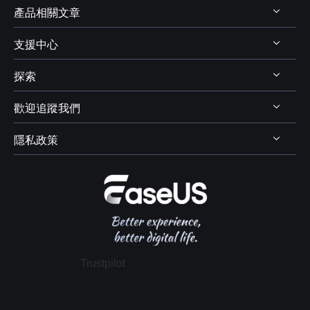
產品相關文章
關於 EaseUS
支援中心
評測&獎項
Windows 資料救援
代理商
探索
Mac 資料救援
支援中心
代理商登入
電腦磁碟管理
歡迎追蹤我們
下載中心
線上商店
商業聯盟
電腦備份與還原
Chat 支援
隱私政策
資料及硬碟救援服務



學生優惠
電腦螢幕錄製
售前咨詢
遠端協助服務
我的帳戶
解除安裝
IPhone 資料傳輸
聯絡 EaseUS
軟體 OEM 方案服務
推薦朋友
退款政策
電腦技巧
隱私政策
授權協議
Trustpilot
政策 & 條款