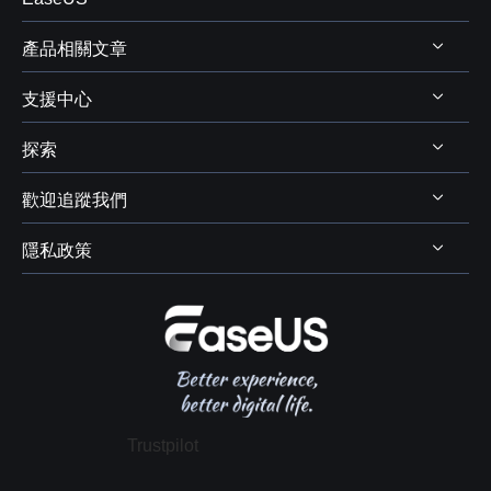
產品相關文章
關於 EaseUS
支援中心
評測&獎項
Windows 資料救援
代理商
探索
Mac 資料救援
支援中心
代理商登入
電腦磁碟管理
歡迎追蹤我們
下載中心
線上商店
商業聯盟
電腦備份與還原
Chat 支援
隱私政策
資料及硬碟救援服務



學生優惠
電腦螢幕錄製
售前咨詢
遠端協助服務
我的帳戶
解除安裝
IPhone 資料傳輸
聯絡 EaseUS
軟體 OEM 方案服務
推薦朋友
退款政策
電腦技巧
隱私政策
授權協議
Trustpilot
政策 & 條款