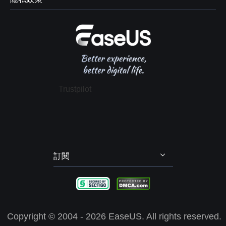
資料及硬碟救援服務



學生優惠
電腦螢幕錄製
售前咨詢
遠端協助服務
我的帳戶
解除安裝
IPhone 資料傳輸
聯絡 EaseUS
軟體 OEM 方案服務
推薦朋友
退款政策
電腦技巧
隱私政策
授權協議
Trustpilot
政策 & 條款
訂閱
Copyright ©
2004 - 2026
EaseUS. All rights reserved.