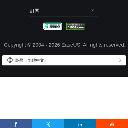
訂閱
Copyright ©
2004 - 2026
EaseUS. All rights reserved.


臺灣 （繁體中文）




EaseUS 使用 cookie 來確保您在我們的網站上獲得最佳體驗。
了解