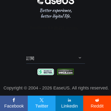
軟體 OEM 方案服務
推薦朋友
退款政策
電腦技巧
隱私政策
授權協議
政策 & 條款
訂閱
Copyright ©
2004 - 2026
EaseUS. All rights reserved.






臺灣 （繁體中文）
EaseUS 使用 cookie 來確保您在我們的網站上獲得最佳體驗。
了解
Facebook
Twitter
Linkedin
Reddit
更多
我知道了