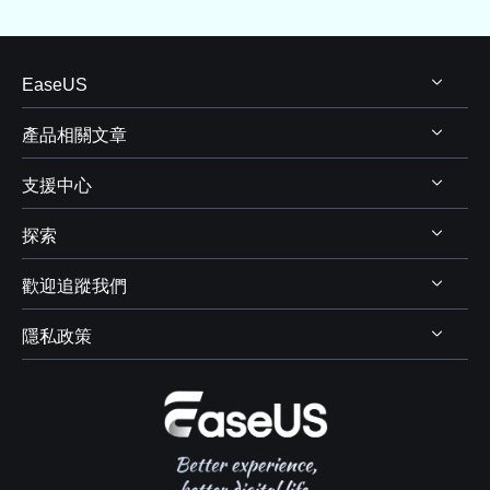
EaseUS
產品相關文章
關於 EaseUS
支援中心
評測&獎項
Windows 資料救援
代理商
探索
Mac 資料救援
支援中心
代理商登入
電腦磁碟管理
歡迎追蹤我們
下載中心
線上商店
商業聯盟
電腦備份與還原
Chat 支援
隱私政策
資料及硬碟救援服務



學生優惠
電腦螢幕錄製
售前咨詢
遠端協助服務
我的帳戶
解除安裝
IPhone 資料傳輸
聯絡 EaseUS
軟體 OEM 方案服務
推薦朋友
退款政策
電腦技巧
隱私政策