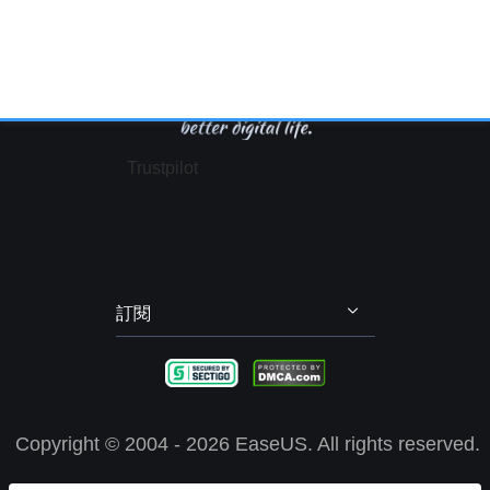
售前咨詢
遠端協助服務
我的帳戶
解除安裝
IPhone 資料傳輸
聯絡 EaseUS
軟體 OEM 方案服務
推薦朋友
退款政策
電腦技巧
隱私政策
授權協議
Trustpilot
政策 & 條款
訂閱
Copyright ©
2004 - 2026
EaseUS. All rights reserved.