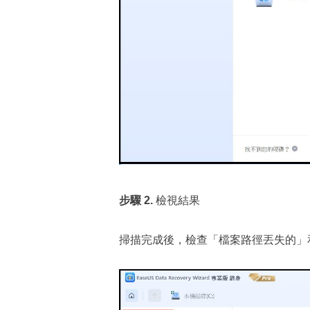
步驟 2.
檢視結果
掃描完成後，檢查「檔案路徑丟失的」和