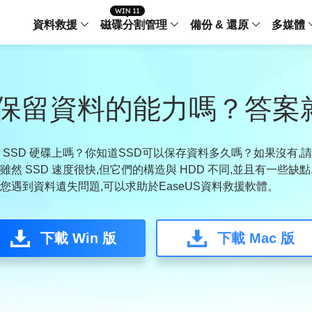
資料救援
磁碟分割管理
備份 & 還原
多媒體
傳輸軟體
Data Recovery Wizard
Partition Master Windo
Todo PCTra
Todo 
Windows 資料救援
Windows 磁碟分割管理工
電腦之間傳輸
個人備
需要保留資料的能力嗎？答案
檔案管理
Data Recovery Wizard for Mac
Partition Master Mac
MobiMover
Todo 
Mac 資料救援
Mac 磁碟分割管理工具
傳輸 IPhone
工作站
iPhone 工具軟體
SSD 硬碟上嗎？你知道SSD可以保存資料多久嗎？如果沒有,請閱
然 SSD 速度很快,但它們的構造與 HDD 不同,並且有一些缺
中央控管
更多產品軟體
MobiSaver (IOS & Android)
Disk Copy
AppMove
您遇到資料遺失問題,可以求助於EaseUS資料救援軟體。
手機資料救援
磁碟克隆工具
電腦之間轉移
Centr
集中管
Partition Recovery
ChatTrans
下載 Win 版
還原丢失的磁區
下載 Mac 版
WhatsApp 
Syste
智能 W
Fixo
OS2Go
AI-Powered
Windows T
修復影片、照片和檔案