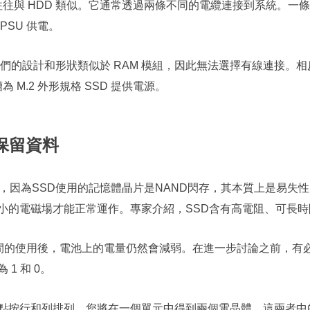
方面往往與 HDD 類似。它通常透過兩條不同的電纜連接到系統。一條
SU 供電。
於它們的設計和形狀類似於 RAM 模組，因此無法選擇有線連接。相反
 M.2 外形規格 SSD 提供電源。
保留資料
，因為SSD使用的記憶體晶片是NAND閃存，其本質上是易失
小的電磁場才能正常運作。專家介紹，SSD含有高電阻、可長
時間的使用後，電池上的電量仍然會減弱。在進一步討論之前，有必要
1 和 0。
點按行和列排列。您將在一個單元中得到兩個電晶體。這兩者中