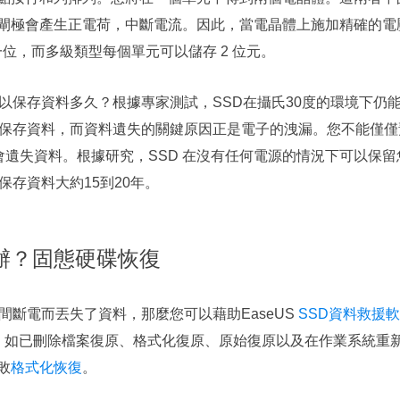
極會產生正電荷，中斷電流。因此，當電晶體上施加精確的電壓時，
一位，而多級類型每個單元可以儲存 2 位元。
可以保存資料多久？根據專家測試，SSD在攝氏30度的環境下仍
保存資料，而資料遺失的關鍵原因正是電子的洩漏。您不能僅僅預
會遺失資料。根據研究，SSD 在沒有任何電源的情況下可以保留您的
保存資料大約15到20年。
辦？固態硬碟恢復
間斷電而丟失了資料，那麼您可以藉助EaseUS
SSD資料救援
，如已刪除檔案復原、格式化復原、原始復原以及在作業系統重
敗
格式化恢復
。