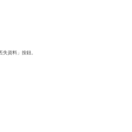
「查詢丟失資料」按鈕。