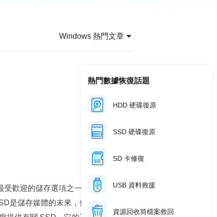
推薦朋友
Video Downloader
邀請好友，賺取獎勵
下載線上影片/音樂
Windows 熱門文章
EaseUS VoiceWave
即時變聲
EaseUS VideoKit
熱門數據恢復話題
多功能影片工具
HDD 硬碟復原
AI 工具
(線上) Vocal Remover
SSD 硬碟復原
線上刪除人聲
MakeMyAudio
SD 卡修復
錄音和轉檔
USB 資料救援
前最受歡迎的儲存選項之一。為什麼這
SSD是儲存媒體的未來，但經常出現的問
資源回收筒檔案救回