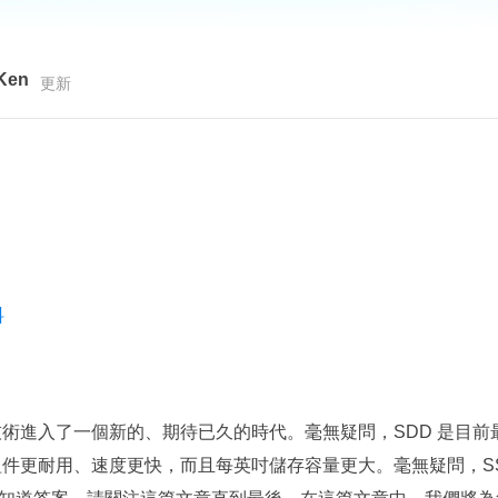
更多資料救援軟體
Exchange Recovery
EDB 資料還原 & 修復
Ken
更新
Email Recovery
Outlook 電子郵件還原
MS SQL Recovery
MS SQL 資料庫還原
料
技術進入了一個新的、期待已久的時代。毫無疑問，SDD 是目
HD 組件更耐用、速度更快，而且每英吋儲存容量更大。毫無疑問，