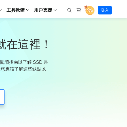
工具軟體
用戶支援
登入
螢幕錄影
ws
ns
Backup
支援中心
Partition Master Free
Todo PCTrans
iPhone Data Transfer
Todo Backup Free
Free
Free
RecExperts Wind
Windows
Mac
IOS
電腦
電腦
具
資料
份還原方案
指南/激活碼/連絡方式
就在這裡！
RecExperts
Partition Master Pro
Todo PCTrans
iPhone Data Transfer
Todo Backup Home
Pro
Pro
RecExperts Mac
Data Recovery Free
Data Recovery Free
Data Recovery Free
影片修復
Video Downloade
錄影片/音樂/網路攝影機畫面
Backup Enterprise
下載中心
Partition Master Enterprise
Todo Backup Mac
Data Recovery Pro
Data Recovery Pro
Data Recovery Pro
照片修復
Video Downloade
 資料
和伺服器備份解決方案
下載並安裝軟體
讀指南以了解 SSD 是
ScreenShot
Partition Master 版本對比
Data Recovery Technician
Data Recovery Technician
檔案修復
擷取電腦螢幕畫面
點,您應該了解這些缺點以
Android
線上
Chat 支援
程式
熱門教學
連絡技術人員
線上工具
Data Recovery Free
(線上) Video Down
al Management
(線上) Screen Recorder
理並遠端遙控備份
免費線上錄影
SD 卡救援
售前咨詢
Data Recovery Pro
(線上) 影片修復
傳輸軟體
咨詢銷售服務人員
USB 救援
影片與音訊工具
m Deploy
Data Recovery App
(線上) 照片修復
indows 部署
SSD 外接硬碟救援
遠程協助服務
Video Editor
(線上) 檔案修復
o Go 製作工具
一對一遠程協助，解決問題速度
專業影片剪輯軟體
資源回收桶救援