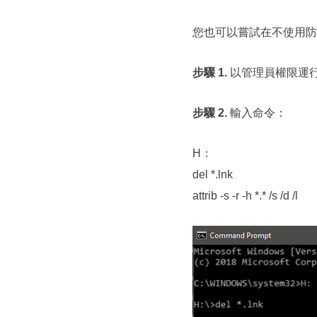
您也可以嘗試在不使用防
步驟 1.
以管理員權限運行 
步驟 2.
輸入命令：
H：
del *.lnk
attrib -s -r -h *.* /s /d /l