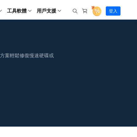
工具軟體
用戶支援
登入
螢幕錄影
ws
ns
Backup
支援中心
Partition Master Free
Todo PCTrans
iPhone Data Transfer
Todo Backup Free
Free
Free
RecExperts Wind
Windows
Mac
IOS
電腦
電腦
具
資料
份還原方案
指南/激活碼/連絡方式
RecExperts
Partition Master Pro
Todo PCTrans
iPhone Data Transfer
Todo Backup Home
Pro
Pro
RecExperts Mac
Data Recovery Free
Data Recovery Free
Data Recovery Free
影片修復
Video Downloade
錄影片/音樂/網路攝影機畫面
方案輕鬆修復慢速硬碟或
Backup Enterprise
下載中心
Partition Master Enterprise
Todo Backup Mac
Data Recovery Pro
Data Recovery Pro
Data Recovery Pro
照片修復
Video Downloade
 資料
和伺服器備份解決方案
下載並安裝軟體
ScreenShot
Partition Master 版本對比
Data Recovery Technician
Data Recovery Technician
檔案修復
擷取電腦螢幕畫面
Android
線上
Chat 支援
程式
熱門教學
連絡技術人員
線上工具
Data Recovery Free
(線上) Video Down
al Management
(線上) Screen Recorder
理並遠端遙控備份
免費線上錄影
SD 卡救援
售前咨詢
Data Recovery Pro
(線上) 影片修復
傳輸軟體
咨詢銷售服務人員
USB 救援
影片與音訊工具
m Deploy
Data Recovery App
(線上) 照片修復
indows 部署
SSD 外接硬碟救援
遠程協助服務
Video Editor
(線上) 檔案修復
o Go 製作工具
一對一遠程協助，解決問題速度
專業影片剪輯軟體
資源回收桶救援