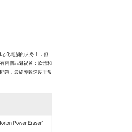
推薦朋友
Video Downloader
邀請好友，賺取獎勵
下載線上影片/音樂
EaseUS VoiceWave
即時變聲
EaseUS VideoKit
多功能影片工具
用老化電腦的人身上，但
有兩個罪魁禍首：軟體和
AI 工具
問題，最終導致速度非常
(線上) Vocal Remover
線上刪除人聲
MakeMyAudio
錄音和轉檔
ton Power Eraser”