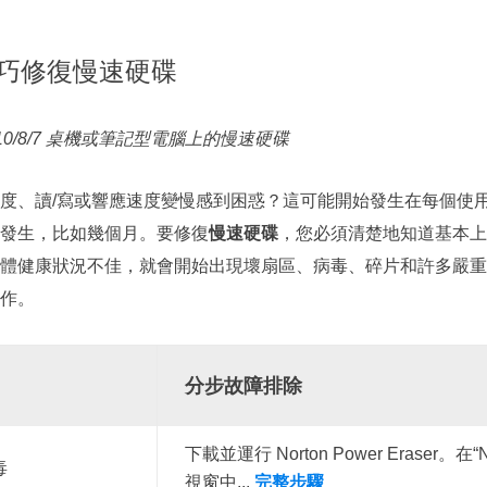
更多資料救援軟體
Exchange Recovery
技巧修復慢速硬碟
EDB 資料還原 & 修復
Email Recovery
 10/8/7 桌機或筆記型電腦上的慢速硬碟
Outlook 電子郵件還原
MS SQL Recovery
度、讀/寫或響應速度變慢感到困惑？這可能開始發生在每個使
MS SQL 資料庫還原
發生，比如幾個月。要修復
慢速硬碟
，您必須清楚地知道基本上
體健康狀況不佳，就會開始出現壞扇區、病毒、碎片和許多嚴重
作。
分步故障排除
下載並運行 Norton Power Eraser。在“Nor
毒
視窗中...
完整步驟