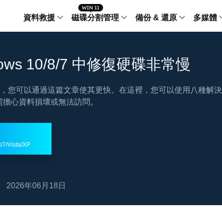
資料救援
磁碟分割管理
備份 & 還原
多媒體
傳輸軟體
Data Recovery Wizard
Partition Master Windo
Todo PCTra
Todo 
ows 10/8/7 中修復硬碟非常慢
Windows 資料救援
Windows 磁碟分割管理工
電腦之間傳輸
個人備
檔案管理
，您可以通過這篇文章使其更快。在這裡，您可以使用八種解決
Data Recovery Wizard for Mac
Partition Master Mac
MobiMover
Todo 
Mac 資料救援
Mac 磁碟分割管理工具
傳輸 IPhone
工作站
無需擔心資料損壞或無法訪問。
iPhone 工具軟體
中央控管
更多產品軟體
MobiSaver (IOS & Android)
Disk Copy
AppMove
手機資料救援
磁碟克隆工具
電腦之間轉移
Centr
/7/Vista/XP
集中管
Partition Recovery
ChatTrans
還原丢失的磁區
WhatsApp 
Syste
2026年06月18日
智能 W
Fixo
OS2Go
AI-Powered
Windows T
修復影片、照片和檔案