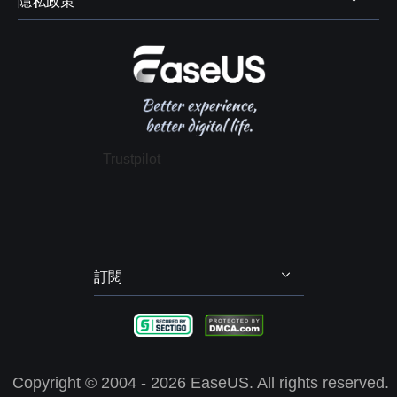
隱私政策
資料及硬碟救援服務



學生優惠
電腦螢幕錄製
售前咨詢
遠端協助服務
我的帳戶
解除安裝
IPhone 資料傳輸
聯絡 EaseUS
軟體 OEM 方案服務
推薦朋友
退款政策
電腦技巧
隱私政策
授權協議
Trustpilot
政策 & 條款
訂閱
Copyright ©
2004 - 2026
EaseUS. All rights reserved.