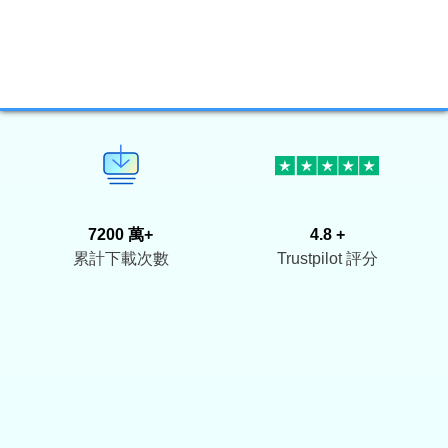
20+
160+
救援經驗
地區
7200 萬+
4.8 +
累計下載次數
Trustpilot 評分