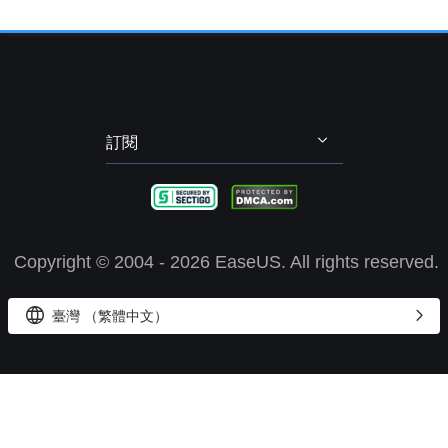
授權協議
Trustpilot
政策 & 條款
訂閱
Copyright ©
2004 - 2026
EaseUS. All rights reserved.


臺灣 （繁體中文）