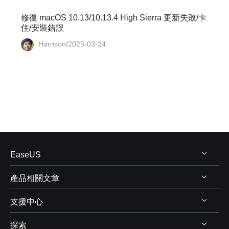
修復 macOS 10.13/10.13.4 High Sierra 更新失敗/卡
住/安裝錯誤
Harrison/2025-03-24
EaseUS
產品相關文章
關於 EaseUS
支援中心
評測&獎項
Windows 資料救援
代理商
探索
Mac 資料救援