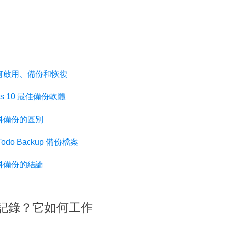
更多資料救援軟體
Exchange Recovery
EDB 資料還原 & 修復
Email Recovery
Outlook 電子郵件還原
何啟用、備份和恢復
MS SQL Recovery
s 10 最佳備份軟體
MS SQL 資料庫還原
料備份的區別
odo Backup 備份檔案
料備份的結論
記錄？它如何工作