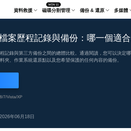
資料救援
磁碟分割管理
備份 & 還原
多媒體
傳輸軟體
Data Recovery Wizard
Partition Master Windo
Todo PCTra
Todo 
 10 檔案歷程記錄與備份：哪一個適
Windows 資料救援
Windows 磁碟分割管理工
電腦之間傳輸
個人備
檔案管理
0 檔案歷程記錄與第三方備份之間的總體比較。通過閱讀，您可以決
Data Recovery Wizard for Mac
Partition Master Mac
MobiMover
Todo 
Mac 資料救援
Mac 磁碟分割管理工具
傳輸 IPhone
工作站
料夾、作業系統還原點以及您希望保護的任何內容的備份。
iPhone 工具軟體
中央控管
更多產品軟體
MobiSaver (IOS & Android)
Disk Copy
AppMove
手機資料救援
磁碟克隆工具
電腦之間轉移
Centr
集中管
Partition Recovery
ChatTrans
/7/Vista/XP
還原丢失的磁區
WhatsApp 
Syste
智能 W
Fixo
OS2Go
AI-Powered
2026年06月18日
Windows T
修復影片、照片和檔案