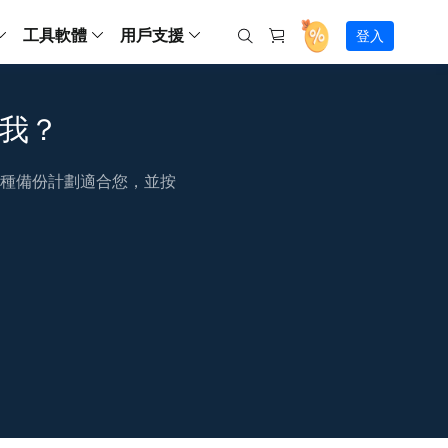
工具軟體
用戶支援
登入
螢幕錄影
ws
ns
Backup
支援中心
Partition Master Free
Todo PCTrans
iPhone Data Transfer
Todo Backup Free
Free
Free
RecExperts Wind
Windows
Mac
IOS
電腦
電腦
合我？
具
資料
份還原方案
指南/激活碼/連絡方式
RecExperts
Partition Master Pro
Todo PCTrans
iPhone Data Transfer
Todo Backup Home
Pro
Pro
RecExperts Mac
Data Recovery Free
Data Recovery Free
Data Recovery Free
影片修復
Video Downloade
錄影片/音樂/網路攝影機畫面
定哪種備份計劃適合您，並按
Backup Enterprise
下載中心
Partition Master Enterprise
Todo Backup Mac
Data Recovery Pro
Data Recovery Pro
Data Recovery Pro
照片修復
Video Downloade
 資料
和伺服器備份解決方案
下載並安裝軟體
ScreenShot
Partition Master 版本對比
Data Recovery Technician
Data Recovery Technician
檔案修復
擷取電腦螢幕畫面
Android
線上
Chat 支援
程式
熱門教學
連絡技術人員
線上工具
Data Recovery Free
(線上) Video Down
al Management
(線上) Screen Recorder
理並遠端遙控備份
免費線上錄影
SD 卡救援
售前咨詢
Data Recovery Pro
(線上) 影片修復
傳輸軟體
咨詢銷售服務人員
USB 救援
影片與音訊工具
m Deploy
Data Recovery App
(線上) 照片修復
indows 部署
SSD 外接硬碟救援
遠程協助服務
Video Editor
(線上) 檔案修復
o Go 製作工具
一對一遠程協助，解決問題速度
專業影片剪輯軟體
資源回收桶救援