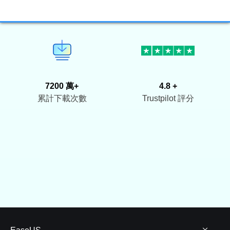
7200 萬+
4.8 +
累計下載次數
Trustpilot 評分