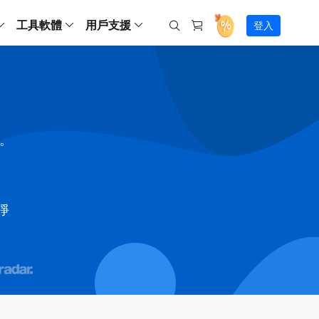
工具軟體
用戶支援
登入
螢幕錄影
ws
ns
Backup
支援中心
Partition Master Free
Todo PCTrans
iPhone Data Transfer
Todo Backup Free
Free
Free
RecExperts Wind
Windows
Mac
IOS
電腦
電腦
具
資料
份還原方案
指南/激活碼/連絡方式
RecExperts
Partition Master Pro
Todo PCTrans
iPhone Data Transfer
Todo Backup Home
Pro
Pro
RecExperts Mac
Data Recovery Free
Data Recovery Free
Data Recovery Free
影片修復
Video Downloade
錄影片/音樂/網路攝影機畫面
Backup Enterprise
下載中心
Partition Master Enterprise
Todo Backup Mac
Data Recovery Pro
Data Recovery Pro
Data Recovery Pro
照片修復
Video Downloade
間。
 資料
和伺服器備份解決方案
下載並安裝軟體
ScreenShot
Partition Master 版本對比
Data Recovery Technician
Data Recovery Technician
檔案修復
擷取電腦螢幕畫面
Android
線上
Chat 支援
程式
熱門教學
連絡技術人員
線上工具
Data Recovery Free
(線上) Video Down
al Management
(線上) Screen Recorder
乾淨
理並遠端遙控備份
免費線上錄影
SD 卡救援
售前咨詢
Data Recovery Pro
(線上) 影片修復
傳輸軟體
咨詢銷售服務人員
USB 救援
影片與音訊工具
m Deploy
Data Recovery App
(線上) 照片修復
indows 部署

SSD 外接硬碟救援
遠程協助服務
Video Editor
(線上) 檔案修復
o Go 製作工具
一對一遠程協助，解決問題速度
專業影片剪輯軟體
資源回收桶救援