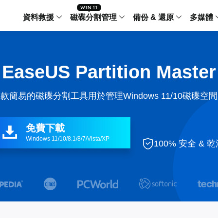
資料救援
磁碟分割管理
備份 & 還原
多媒體
傳輸軟體
Data Recovery Wizard
Partition Master Windo
Todo PCTra
Todo 
EaseUS Partition Master
Windows 資料救援
Windows 磁碟分割管理工
電腦之間傳輸
個人備
檔案管理
Data Recovery Wizard for Mac
Partition Master Mac
MobiMover
Todo 
款簡易的磁碟分割工具用於管理Windows 11/10磁碟空
Mac 資料救援
Mac 磁碟分割管理工具
傳輸 IPhone
工作站
iPhone 工具軟體
中央控管
更多產品軟體
MobiSaver (IOS & Android)
Disk Copy
AppMove
免費下載

手機資料救援
磁碟克隆工具
電腦之間轉移
Windows 11/10/8.1/8/7/Vista/XP
Centr

100% 安全 & 
集中管
Partition Recovery
ChatTrans
還原丢失的磁區
WhatsApp 
Syste


智能 W


Fixo
OS2Go
AI-Powered
Windows T
修復影片、照片和檔案