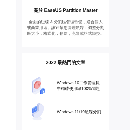
推薦朋友
Video Downloader
邀請好友，賺取獎勵
下載線上影片/音樂
關於 EaseUS Partition Master
全面的磁碟 & 分割區管理軟體，適合個人
EaseUS VoiceWave
或商業用途。讓它幫您管理硬碟：調整分割
即時變聲
區大小，格式化，刪除，克隆或格式轉換。
EaseUS VideoKit
多功能影片工具
2022 最熱門的文章
AI 工具
(線上) Vocal Remover
線上刪除人聲
Windows 10工作管理員
中磁碟使用率100%問題
MakeMyAudio
錄音和轉檔
Windows 11/10硬碟分割