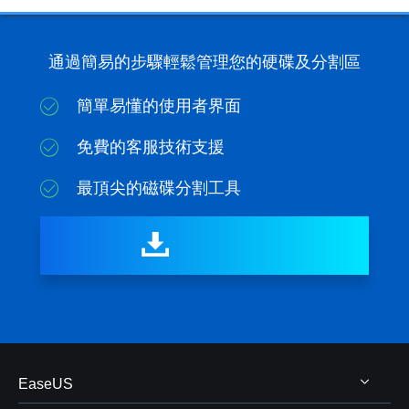
EaseUS Partition Master
通過簡易的步驟輕鬆管理您的硬碟及分割區
簡單易懂的使用者界面
免費的客服技術支援
最頂尖的磁碟分割工具

免費下載
Windows 11/10/8.1/8/7/Vista/XP
EaseUS