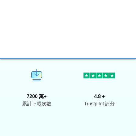
20+
160+
救援經驗
地區
7200 萬+
4.8 +
累計下載次數
Trustpilot 評分