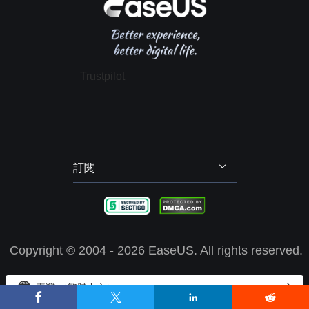
聯絡 EaseUS
軟體 OEM 方案服務
推薦朋友
退款政策
電腦技巧
隱私政策
授權協議
Trustpilot
政策 & 條款
訂閱
Copyright ©
2004 - 2026
EaseUS. All rights reserved.


臺灣 （繁體中文）




EaseUS 使用 cookie 來確保您在我們的網站上獲得最佳體驗。
了解