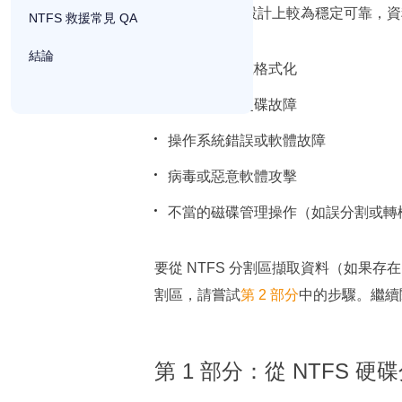
即使 NTFS 在設計上較為穩定可靠
NTFS 救援常見 QA
結論
分割區刪除或格式化
磁碟壞軌或硬碟故障
操作系統錯誤或軟體故障
病毒或惡意軟體攻擊
不當的磁碟管理操作（如誤分割或轉
要從 NTFS 分割區擷取資料（如果
割區，請嘗試
第 2 部分
中的步驟。繼續閱
第 1 部分：從 NTFS 