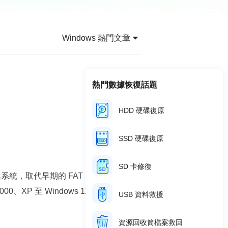
推薦朋友
Video Downloader
邀請好友，賺取獎勵
下載線上影片/音樂
Windows 熱門文章
EaseUS VoiceWave
即時變聲
EaseUS VideoKit
熱門數據恢復話題
多功能影片工具
HDD 硬碟復原
AI 工具
(線上) Vocal Remover
SSD 硬碟復原
線上刪除人聲
MakeMyAudio
SD 卡修復
採用的檔案系統，取代早期的 FAT 系統。NTFS
錄音和轉檔
P 至 Windows 11 等版本的首選
USB 資料救援
資源回收筒檔案救回