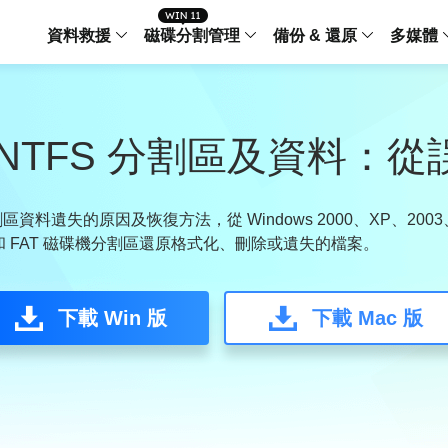
資料救援
磁碟分割管理
備份 & 還原
多媒體
傳輸軟體
Data Recovery Wizard
Partition Master Windo
Todo PCTra
Todo 
Windows 資料救援
Windows 磁碟分割管理工
電腦之間傳輸
個人備
NTFS 分割區及資料：
檔案管理
Data Recovery Wizard for Mac
Partition Master Mac
MobiMover
Todo 
Mac 資料救援
Mac 磁碟分割管理工具
傳輸 IPhone
工作站
iPhone 工具軟體
區資料遺失的原因及恢復方法，從 Windows 2000、XP、2003、V
TFS 和 FAT 磁碟機分割區還原格式化、刪除或遺失的檔案。
中央控管
更多產品軟體
MobiSaver (IOS & Android)
Disk Copy
AppMove
手機資料救援
磁碟克隆工具
電腦之間轉移
Centr
集中管
下載 Win 版
下載 Mac 版
Partition Recovery
ChatTrans
還原丢失的磁區
WhatsApp 
Syste
智能 W
Fixo
OS2Go
AI-Powered
Windows T
修復影片、照片和檔案