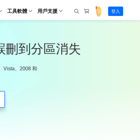
工具軟體
用戶支援
登入
螢幕錄影
ws
ns
Backup
支援中心
Partition Master Free
Todo PCTrans
iPhone Data Transfer
Todo Backup Free
Free
Free
RecExperts Wind
Windows
Mac
IOS
電腦
電腦
具
資料
份還原方案
指南/激活碼/連絡方式
從誤刪到分區消失
RecExperts
Partition Master Pro
Todo PCTrans
iPhone Data Transfer
Todo Backup Home
Pro
Pro
RecExperts Mac
Data Recovery Free
Data Recovery Free
Data Recovery Free
影片修復
Video Downloade
錄影片/音樂/網路攝影機畫面
Backup Enterprise
下載中心
Partition Master Enterprise
Todo Backup Mac
Data Recovery Pro
Data Recovery Pro
Data Recovery Pro
照片修復
Video Downloade
 資料
和伺服器備份解決方案
下載並安裝軟體
ista、2008 和
ScreenShot
Partition Master 版本對比
Data Recovery Technician
Data Recovery Technician
檔案修復
擷取電腦螢幕畫面
Android
線上
Chat 支援
程式
熱門教學
連絡技術人員
線上工具
Data Recovery Free
(線上) Video Down
al Management
(線上) Screen Recorder
理並遠端遙控備份
免費線上錄影
SD 卡救援
售前咨詢
Data Recovery Pro
(線上) 影片修復
傳輸軟體
咨詢銷售服務人員
USB 救援
影片與音訊工具
m Deploy
Data Recovery App
(線上) 照片修復
indows 部署
SSD 外接硬碟救援
遠程協助服務
Video Editor
(線上) 檔案修復
o Go 製作工具
一對一遠程協助，解決問題速度
專業影片剪輯軟體
資源回收桶救援