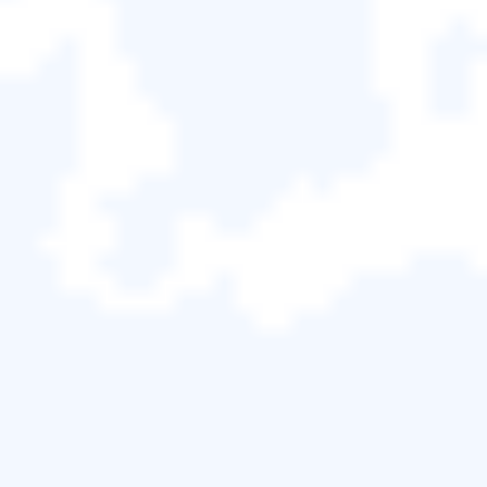
導致新增的檔案無法同步到其他裝置。雲端服務通常
只允許您在本機刪除同步資料夾中的檔案，因此該檔
案仍會存在於其他裝置上。您仍然應確保沒有意外刪
除。
如何從OneDrive還原永久刪除的檔案

同步、映像和備份：有什麼差別？
同步
雖然這些術語有時可以互換，但在選擇最適合您需要
的操作之前，您應該注意一些顯著差異。
同步資料夾時，所有變更都會以兩種方式反映。這意