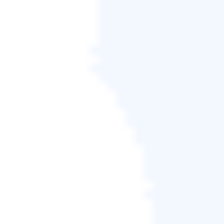
為了能夠存取EaseUS雲端，您只需要使用電子郵件註
冊並登入。