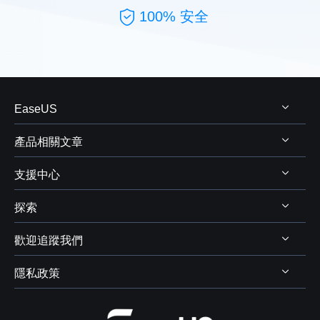
100% 安全
EaseUS
產品相關文章
關於 EaseUS
支援中心
評測&獎項
Windows 資料救援
代理商
探索
Mac 資料救援
支援中心
代理商登入
電腦磁碟管理
歡迎追蹤我們
下載中心
線上商店
商業聯盟
電腦備份與還原
Chat 支援
隱私政策
資料及硬碟救援服務



學生優惠
電腦螢幕錄製
售前咨詢
遠端協助服務
我的帳戶
解除安裝
IPhone 資料傳輸