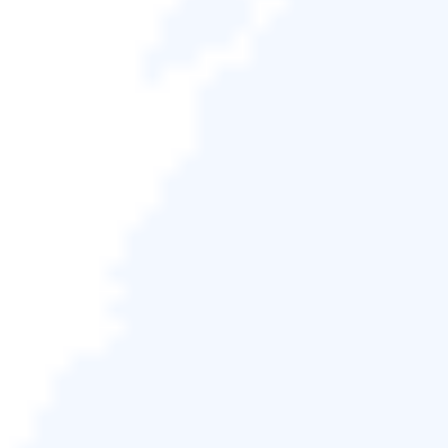
Windows 10資料夾同步是什麼？同
步、映像和備份教學
Gina
於2026/06/18 更新
備份還原
|
相關文章
解決方案
疑難排解步驟
首次使用EaseU
備份教學
建立備份...
完整
Windows 10資料夾同步有什麼作
用？
在Windows 10上，您可以在電腦上設定
OneDrive資料