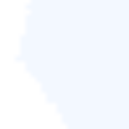
步驟 4.
現在您需要選擇一個備份位置來儲存和保留備
份。