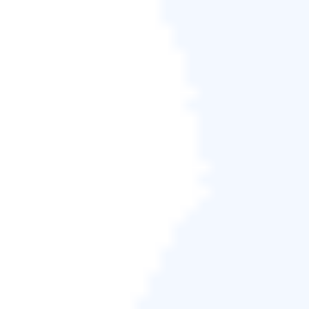
步驟 5.
EaseUS Todo Backup允許使用者將備份檔案
存放到您方便的每個裝置上，例如本機硬碟、外接
USB隨身碟、SD卡、網路磁碟機或NAS磁碟機，以及
EaseUS雲端硬碟。我們建議使用者選擇雲端硬碟來儲
存重要的備份，因為雲端硬碟有更高的可存取性、靈
活性和安全性。