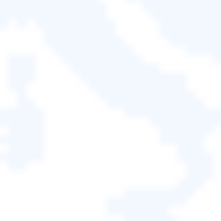
在出現意外刪除或您想要還原到檔案的舊版本等問題
時可以將其還原。如果您的備份資料夾已與原始資料
夾同步，您會發現兩個資料夾的內容相同，因此備份
無用。
免費試用
支援 Windows 11/10/8.1/8/7/Vista/XP
哪種方式最適合備份資料夾？
如上所述，資料夾同步和鏡像有不同的用途，主要是
為了便於在其他裝置上存取檔案。但是，在儲存資料
夾的安全副本時，建議您建立單獨的備份而不是同
步，以便備份始終與建立時相同的狀態可用。
我們建議您使用
EaseUS Todo Backup
來管理您的重