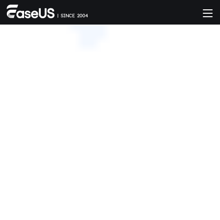
EaseUS Todo Backup
簡單點擊即可安全備份 & 還原個人檔案。