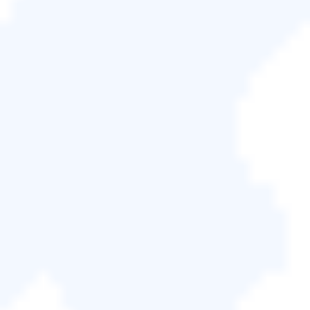
夾
，這將導致該資料夾始終與雲端儲存同步。同步資
料夾時，這意味著對該資料夾所做的所有變更都將反
映在所有同步儲存位置上。與OneDrive等雲端儲存一
起使用時，它可以讓您輕鬆地從手機等其他裝置轉移
和存取檔案。
同步資料夾將允許您在多個裝置上使用相同的檔案，
無需手動傳輸資料。所有連接到網路的裝置都會自動
更新同步資料夾，以匹配對共用檔案所做的任何變
更。
在裝置之間同步時，您必須在進行編輯時確認裝置同
步。如果儲存變更時裝置未同步，您可能會發現其他
裝置仍在使用舊版本的檔案。對於雲端儲存來說，這
不再是個問題，因為可以在需要時從雲端下載更新的
檔案，無需直接連接到進行變更的裝置。
雖然通過雲端儲存同步是最方便的方式，但如果您使
用免費帳戶計劃，可能會遇到儲存容量的限制。這將