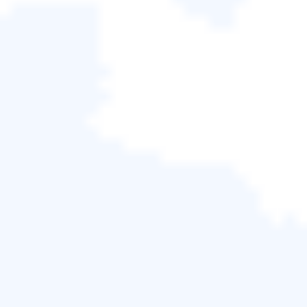
要資料並確保其免受任何潛在問題的影響。這款易於
使用的
Windows備份與還原軟體
讓您可以存取許多可
供電腦初學者使用的強大備份功能，例如：
自動備份
EaseUS Todo Backup支援自動備份計劃，您可以將軟
體設為間隔自動建立新備份。為了節省空間，您還可
以在建立新備份時自動刪除舊備份。
系統備份
除了備份資料夾或磁碟區外，您還可以建立系統備
份，以防出現磁碟故障或系統崩潰等嚴重問題。由於
Windows系統與使用者設定一起備份，因此可以從可
開機備份中完成還原程序。
聰明備份