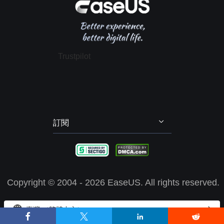
聯絡 EaseUS
軟體 OEM 方案服務
推薦朋友
退款政策
電腦技巧
隱私政策
授權協議
Trustpilot
政策 & 條款
訂閱
Copyright ©
2004 - 2026
EaseUS. All rights reserved.


臺灣 （繁體中文）




EaseUS 使用 cookie 來確保您在我們的網站上獲得最佳體驗。
了解