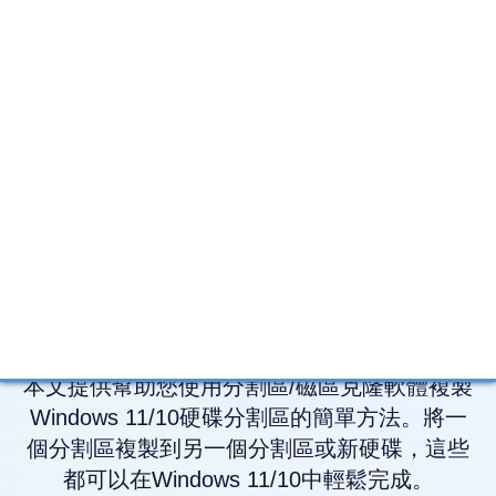
克隆Windows 11/10分割區
本文提供幫助您使用分割區/磁區克隆軟體複製
Windows 11/10硬碟分割區的簡單方法。將一
個分割區複製到另一個分割區或新硬碟，這些
都可以在Windows 11/10中輕鬆完成。