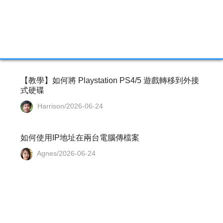
Windows 伺服器傳輸 | 如何將應用程式從一個
Windows 伺服器傳輸到另一個伺服器
Agnes/2026-06-24
【教學】如何將 Playstation PS4/5 遊戲轉移到外接
式硬碟
Harrison/2026-06-24
如何使用IP地址在兩台電腦傳檔案
Agnes/2026-06-24