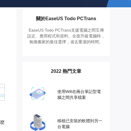
推薦朋友
Video Downloader
邀請好友，賺取獎勵
下載線上影片/音樂
關於EaseUS Todo PCTrans
EaseUS VoiceWave
即時變聲
EaseUS Todo PCTrans支援電腦之間互傳
設定、應用程式和資料。全面升級電腦時，
無痛搬家的最佳選擇，省去重灌的時間。
EaseUS VideoKit
多功能影片工具
AI 工具
2022 熱門文章
(線上) Vocal Remover
線上刪除人聲
使用Wifi在兩台筆記型電
MakeMyAudio
腦之間共享檔案
錄音和轉檔
移植已安裝的軟體到另一
麼
台電腦