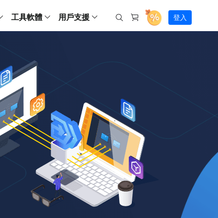
工具軟體
用戶支援
登入
螢幕錄影
ws
ns
Backup
支援中心
Partition Master Free
Todo PCTrans
iPhone Data Transfer
Todo Backup Free
Free
Free
RecExperts Wind
Windows
Mac
IOS
電腦
電腦
具
資料
份還原方案
指南/激活碼/連絡方式
RecExperts
Partition Master Pro
Todo PCTrans
iPhone Data Transfer
Todo Backup Home
Pro
Pro
RecExperts Mac
Data Recovery Free
Data Recovery Free
Data Recovery Free
影片修復
Video Downloade
錄影片/音樂/網路攝影機畫面
Backup Enterprise
下載中心
Partition Master Enterprise
Todo Backup Mac
Data Recovery Pro
Data Recovery Pro
Data Recovery Pro
照片修復
Video Downloade
 資料
和伺服器備份解決方案
下載並安裝軟體
ScreenShot
Partition Master 版本對比
Data Recovery Technician
Data Recovery Technician
檔案修復
擷取電腦螢幕畫面
Android
線上
Chat 支援
程式
熱門教學
連絡技術人員
線上工具
Data Recovery Free
(線上) Video Down
al Management
(線上) Screen Recorder
理並遠端遙控備份
免費線上錄影
SD 卡救援
售前咨詢
Data Recovery Pro
(線上) 影片修復
傳輸軟體
咨詢銷售服務人員
USB 救援
影片與音訊工具
m Deploy
Data Recovery App
(線上) 照片修復
indows 部署
SSD 外接硬碟救援
遠程協助服務
Video Editor
(線上) 檔案修復
o Go 製作工具
一對一遠程協助，解決問題速度
專業影片剪輯軟體
資源回收桶救援