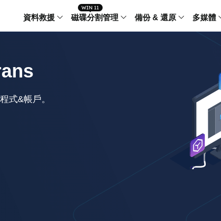
資料救援
磁碟分割管理
備份 & 還原
多媒體
傳輸軟體
Data Recovery Wizard
Partition Master Windo
Todo PCTra
Todo 
rans
Windows 資料救援
Windows 磁碟分割管理工
電腦之間傳輸
個人備
檔案管理
Data Recovery Wizard for Mac
Partition Master Mac
MobiMover
Todo 
程式&帳戶。
Mac 資料救援
Mac 磁碟分割管理工具
傳輸 IPhone
工作站
iPhone 工具軟體
中央控管
更多產品軟體
MobiSaver (IOS & Android)
Disk Copy
AppMove
手機資料救援
磁碟克隆工具
電腦之間轉移
Centr
集中管
Partition Recovery
ChatTrans
還原丢失的磁區
WhatsApp 
Syste
智能 W
Fixo
OS2Go
AI-Powered
Windows T
修復影片、照片和檔案