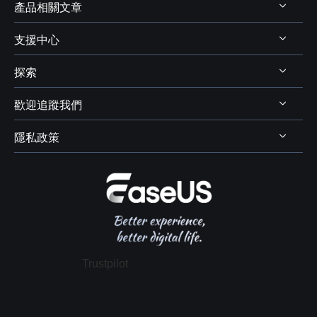
產品相關文章
關於 EaseUS
支援中心
評測&獎項
Windows 資料救援
代理商
探索
Mac 資料救援
支援中心
代理商登入
電腦磁碟管理
歡迎追蹤我們
下載中心
線上商店
商業聯盟
電腦備份與還原
Chat 支援
隱私政策
資料及硬碟救援服務



學生優惠
電腦螢幕錄製
售前咨詢
遠端協助服務
我的帳戶
解除安裝
IPhone 資料傳輸
聯絡 EaseUS
軟體 OEM 方案服務
推薦朋友
退款政策
電腦技巧
隱私政策
授權協議
Trustpilot
政策 & 條款