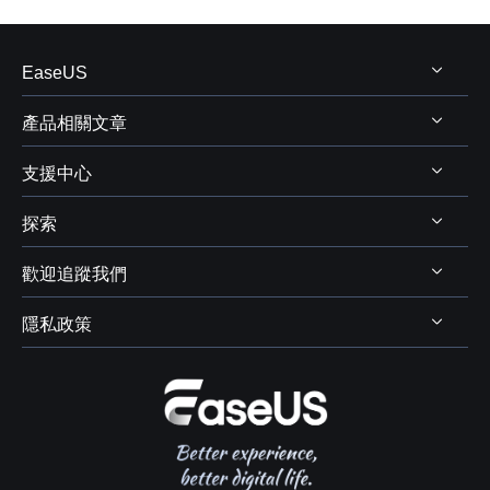
EaseUS
產品相關文章
關於 EaseUS
支援中心
評測&獎項
Windows 資料救援
代理商
探索
Mac 資料救援
支援中心
代理商登入
電腦磁碟管理
歡迎追蹤我們
下載中心
線上商店
商業聯盟
電腦備份與還原
Chat 支援
隱私政策
資料及硬碟救援服務



學生優惠
電腦螢幕錄製
售前咨詢
遠端協助服務
我的帳戶
解除安裝
IPhone 資料傳輸
聯絡 EaseUS
軟體 OEM 方案服務
推薦朋友
退款政策
電腦技巧
隱私政策