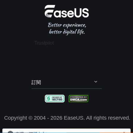
遠端協助服務
我的帳戶
解除安裝
IPhone 資料傳輸
聯絡 EaseUS
軟體 OEM 方案服務
推薦朋友
退款政策
電腦技巧
隱私政策
授權協議
Trustpilot
政策 & 條款
訂閱
Copyright ©
2004 - 2026
EaseUS. All rights reserved.