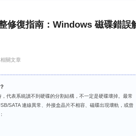
更多資料救援軟體
Exchange Recovery
EDB 資料還原 & 修復
修復指南：Windows 磁碟錯誤
Email Recovery
Outlook 電子郵件還原
MS SQL Recovery
相關文章
MS SQL 資料庫還原
？
化」時，代表系統讀不到硬碟的分割結構，不一定是硬碟壞掉。最常
USB/SATA 連線異常、外接盒晶片不相容、磁碟出現壞軌，或曾
：