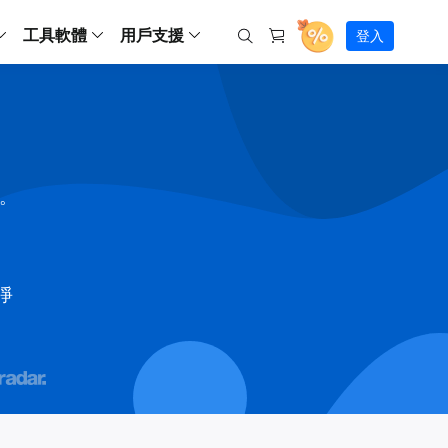
工具軟體
用戶支援
登入
螢幕錄影
ws
ns
Backup
支援中心
Partition Master Free
Todo PCTrans
iPhone Data Transfer
Todo Backup Free
Free
Free
RecExperts Wind
Windows
Mac
IOS
電腦
電腦
具
資料
份還原方案
指南/激活碼/連絡方式
RecExperts
Partition Master Pro
Todo PCTrans
iPhone Data Transfer
Todo Backup Home
Pro
Pro
RecExperts Mac
Data Recovery Free
Data Recovery Free
Data Recovery Free
影片修復
Video Downloade
錄影片/音樂/網路攝影機畫面
Backup Enterprise
下載中心
Partition Master Enterprise
Todo Backup Mac
Data Recovery Pro
Data Recovery Pro
Data Recovery Pro
照片修復
Video Downloade
間。
 資料
和伺服器備份解決方案
下載並安裝軟體
ScreenShot
Partition Master 版本對比
Data Recovery Technician
Data Recovery Technician
檔案修復
擷取電腦螢幕畫面
Android
線上
Chat 支援
程式
熱門教學
連絡技術人員
線上工具
Data Recovery Free
(線上) Video Down
al Management
(線上) Screen Recorder
乾淨
理並遠端遙控備份
免費線上錄影
SD 卡救援
售前咨詢
Data Recovery Pro
(線上) 影片修復
傳輸軟體
咨詢銷售服務人員
USB 救援
影片與音訊工具
m Deploy
Data Recovery App
(線上) 照片修復
indows 部署

SSD 外接硬碟救援
遠程協助服務
Video Editor
(線上) 檔案修復
o Go 製作工具
一對一遠程協助，解決問題速度
專業影片剪輯軟體
資源回收桶救援