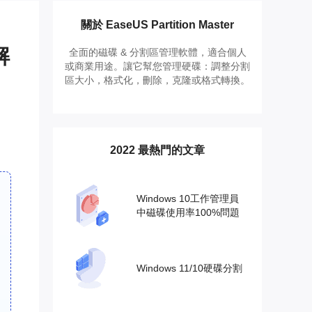
推薦朋友
Video Downloader
邀請好友，賺取獎勵
下載線上影片/音樂
關於 EaseUS Partition Master
解
全面的磁碟 & 分割區管理軟體，適合個人
EaseUS VoiceWave
或商業用途。讓它幫您管理硬碟：調整分割
即時變聲
區大小，格式化，刪除，克隆或格式轉換。
EaseUS VideoKit
多功能影片工具
2022 最熱門的文章
AI 工具
(線上) Vocal Remover
線上刪除人聲
Windows 10工作管理員
中磁碟使用率100%問題
MakeMyAudio
錄音和轉檔
Windows 11/10硬碟分割