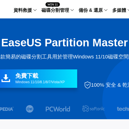
資料救援
磁碟分割管理
備份 & 還原
多媒體
傳輸軟體
Data Recovery Wizard
Partition Master Windo
Todo PCTra
Todo 
EaseUS Partition Master
Windows 資料救援
Windows 磁碟分割管理工
電腦之間傳輸
個人備
檔案管理
Data Recovery Wizard for Mac
Partition Master Mac
MobiMover
Todo 
款簡易的磁碟分割工具用於管理Windows 11/10磁碟空
Mac 資料救援
Mac 磁碟分割管理工具
傳輸 IPhone
工作站
iPhone 工具軟體
中央控管
更多產品軟體
MobiSaver (IOS & Android)
Disk Copy
AppMove
免費下載

手機資料救援
磁碟克隆工具
電腦之間轉移
Windows 11/10/8.1/8/7/Vista/XP
Centr

100% 安全 & 
集中管
Partition Recovery
ChatTrans
還原丢失的磁區
WhatsApp 
Syste


智能 W


Fixo
OS2Go
AI-Powered
Windows T
修復影片、照片和檔案