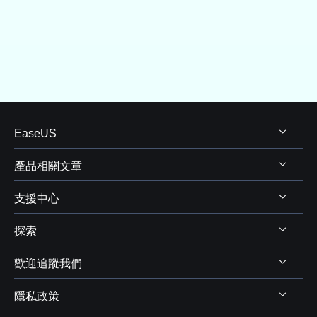
EaseUS
產品相關文章
關於 EaseUS
支援中心
評測&獎項
Windows 資料救援
代理商
探索
Mac 資料救援
支援中心
代理商登入
電腦磁碟管理
歡迎追蹤我們
下載中心
線上商店
商業聯盟
電腦備份與還原
Chat 支援
隱私政策
資料及硬碟救援服務



學生優惠
電腦螢幕錄製